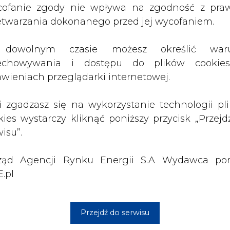
alszego działania grupy zakupowej to: jednogł
ząd Agencji Rynku Energii S.A Wydawca por
jkorzystniejszej oferty, pilne rozpisanie no
.pl
ograniczony do 2019 r. (sprawą otwartą pozost
wiązanie grupy zakupowej i dokonanie przez
Przejdź do serwisu
eważnić przetarg grupy zakupowej i uruchomić 
ej 5 października. W związku z tym ostateczna dec
ika" - zapowiedział przewodniczący GZM.
 się na rynku. Jeżeli utrzymają się obecne wzros
tawionej nam oferty. Gdyby okazało się, że to
ują w górę zaczną spadać, to będzie argument,
ze raz" - wyjaśnił.
owego przetargu wiąże się z nowymi ryzykami, m
sem, ponieważ chodzi o zakup energii elektryc