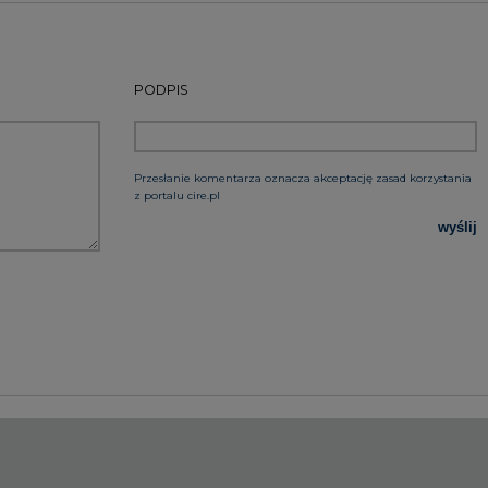
rzymywanie treści marketingowych w postaci newslettera
 siedzibą w Warszawie.
 nas Państwa danych osobowych, w tym informacje o
lityce prywatności.
2026-12-03
Kongres Magazynowan
wszystkie artykuły
Energii PSME