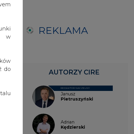
ośne
talu
Janusz
Pietruszyński
wego
anie
 jej
Adrian
Kędzierski
nowy
yzja
Grzegorz
Wiśniewski
ty -
Kacper
 był
Galewski
 aby
Kamil
Zawicki
.in.
znej