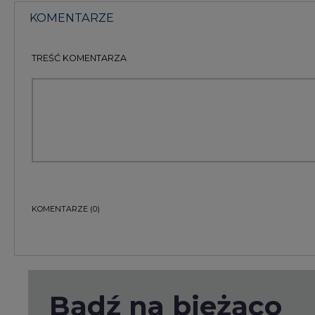
Bądź na bieżąco
Podając adres e-mail wyrażają Państwo zgodę na ot
pocztą elektroniczną od Agencji Rynku Energii S.A z
ZAPISZ SIĘ DO NEWSLETTERA
Więcej informacji dotyczących przetwarzania przez
przysługujących Państwu prawach, znajduje się w
po
Raporty branżowe