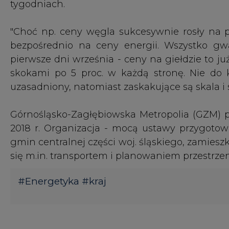
#
Energetyka
#
kraj
KOMENTARZE
TREŚĆ KOMENTARZA
KOMENTARZE
(0)