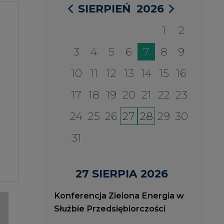
27 SIERPIA 2026
Konferencja Zielona Energia w
Służbie Przedsiębiorczości
WYDARZENIA
2026-08-27
2
ia
Konferencja Zielona Energia
J
w Służbie Przedsiębiorczości
O
P