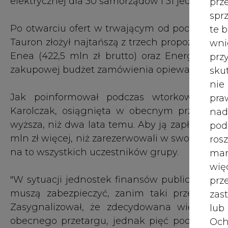
wię
"W sytuacji jednostek finansów publicznych 
pr
muszą zabezpieczyć, zanim taki przetarg móg
zas
Zasygnalizował, że zdecydowana większość 
lub
obecnego przetargu, jednak pięć podmiotów 
Och
powinny spaść".
Wyc
prz
Metropolia przeanalizowała sytuację rynkową -
przeprowadzeniu przetargu - nagłego wzrostu ce
W 
prz
Jak zaznaczyli eksperci, przyrost od 2016 r. ce
ust
na 1 MWh oraz przyrost cen węgla rzędu
skonsumowane w pełni w cenach. Inne podsta
Jeś
w kraju (blisko 1 TWh w tym roku oraz 3,5 TW
coo
rynku (dwa lata temu były jeszcze na nim dwie 
serw