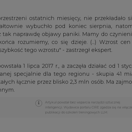
Artykuł powstał bez wsparcia narzędzi sztucznej
inteligencji. Wydawca portalu CIRE zgadza się na włącz
publikacji do szkoleń treningowych LLM.
PODPIS
Przesłanie komentarza oznacza akceptację zasad korzystania
z portalu cire.pl
wyślij