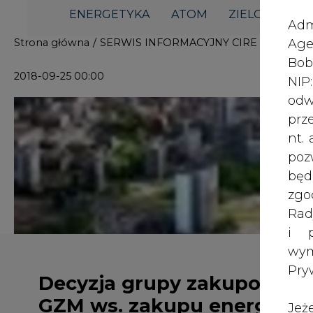
i p
wy
Pry
Decyzja grupy zakupowej
GZM ws. zakupu energii - 3
Jeż
października
poś
Two
rej
pod
dos
3 października br. utworzona prze
(GZM) grupa zakupowa zdecyduje, c
Inf
zakup energii elektrycznej, w który
oso
przekroczyła budżet. Podstawą decy
inn
zna
Grupę zakupową GZM pod kątem zakupu praw
lin