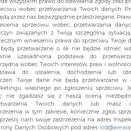
c nie zgadzasz się z naszą oceną niezbędn
wymaga to zmian w budżecie. Te pieniądze jedno
zetwarzania Twoich danych lub masz i
łby zostać rozstrzygnięty" - podkreślił Karolc
trzeżenia w tym zakresie, koniecznie zgłoś sprz
uczestników grupy deklaruje wolę rozstrzygni
 prześlij nam swoje zastrzeżenia na adres Inspek
"ma duże wątpliwości - uważają, że ceny na r
rony Danych Osobowych pod adres
iod@are.wa
ofanie zgody nie wpływa na zgodność z pr
etwarzania dokonanego przed jej wycofaniem.
 przy pomocy firmy eksperckiej, która pomagała t
n energii na przestrzeni ostatnich kilku tygodni
dowolnym czasie możesz określić waru
echowywania i dostępu do plików cooki
n uprawnień emisyjnych na poziomie 20 euro (ok. 7
awieniach przeglądarki internetowej.
 20 dolarów (ponad 80 zł) nie zostały jes
wy zmian cen to wzrost zapotrzebowania na ene
li zgadzasz się na wykorzystanie technologii pl
h w ub. roku), a także ograniczenie konkurencj
kies wystarczy kliknąć poniższy przycisk „Przejd
grupy francuskie).
isu”.