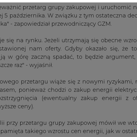
zstrzygnięcia (ewentualny zakup energii z of
yższe ceny).
lii przy przetargu grupy zakupowej mówił we wto
e pamięta takiego wzrostu cen energii, jak w osta
estrzeni ostatnich miesięcy, nie przekładało si
ałtownie wybuchło pod koniec sierpnia, natom
uż tak naprawdę objawy paniki. Mamy do czynieni
ńca rozumiemy, co się dzieje. (...) Wzrost cen 
zybkość tego wzrostu" - zastrzegł ekspert.
tała 1 lipca 2017 r., a zaczęła działać od 1 sty
nej specjalnie dla tego regionu - skupia 41 mia
kałych łącznie przez blisko 2,3 mln osób. Ma zaj
ennym.