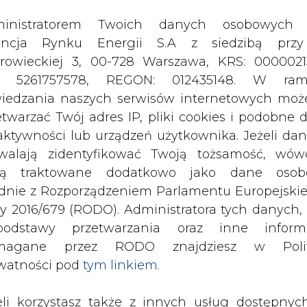
odstawy przetwarzania oraz inne inform
magane przez RODO znajdziesz w Polit
watności pod
tym linkiem.
eli korzystasz także z innych usług dostępnyc
rednictwem naszego serwisu, przetwarzamy
je dane osobowe podane przy zakładaniu konta
estracji do newslettera. Przetwarzamy dane, k
ajesz, pozostawiasz lub do których możemy uzy
tęp w ramach korzystania z Usług.
z Górnośląsko-Zagłębiowską Metropoli
zy sfinalizować przetarg na dwuletn
ormacje dotyczące Administratora Twoich da
m najtańsza oferta o 20 proc.
bowych a także cele i podstawy przetwarzania 
zji będzie aktualna cena na rynku.
e niezbędne informacje wymagane przez 
jdziesz w Polityce Prywatności pod wskaz
ie 1 TWh (terawatogodziny) energii utworzył
kiem (
tym linkiem
). Dane zbierane na potr