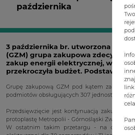
podmiotów obsługujących 307 jednostek, także 
róż
cel
Przedsięwzięcie jest kontynuacją zakupów e
protoplastę Metropolii - Górnośląski Związek Me
Pam
W ostatnim takim przetargu - na dostarcz
oso
elektrycznej dla 30 samorządów i 31 jednostek
prz
spr
Po otwarciu ofert w trwającym od początku sie
te 
Tauron złożył najtańszą z trzech propozycji - op
wni
Enea (422,5 mln zł brutto) oraz Energa (464,
prz
zakupowej budżet zamówienia opiewa na 336,7
sku
nie
Jak poinformował podczas wtorkowej konf
pra
Karolczak, osiągnięta w obecnym przetargu 
nad
wyższa, niż dwa lata temu. Aby ją zapłacić, u
pod
mln zł więcej, niż zarezerwowali w swoich bud
ros
na to wszystkich uczestników grupy.
mar