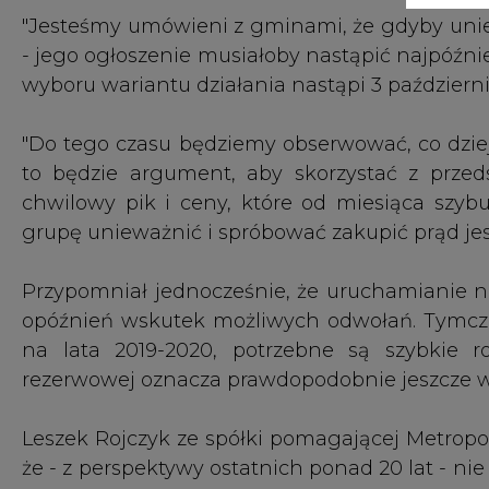
na lata 2019-2020, potrzebne są szybkie ro
rezerwowej oznacza prawdopodobnie jeszcze w
Leszek Rojczyk ze spółki pomagającej Metropo
że - z perspektywy ostatnich ponad 20 lat - ni
tygodniach.
"Choć np. ceny węgla sukcesywnie rosły na prz
bezpośrednio na ceny energii. Wszystko gw
pierwsze dni września - ceny na giełdzie to j
skokami po 5 proc. w każdą stronę. Nie do ko
uzasadniony, natomiast zaskakujące są skala i s
Górnośląsko-Zagłębiowska Metropolia (GZM) pows
2018 r. Organizacja - mocą ustawy przygotowa
gmin centralnej części woj. śląskiego, zamiesz
się m.in. transportem i planowaniem przestrz