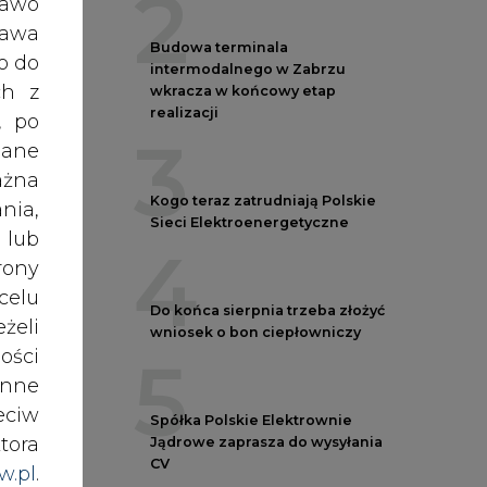
5
ości
stki
nne
zak.
eciw
Spółka Polskie Elektrownie
ęcia
tora
Jądrowe zaprasza do wysyłania
CV
ynku
w.pl
.
awem
eż w
REKLAMA
.
nki
es w
5 zł)
zcze
rgię
ików
i na
ź do
AUTORZY CIRE
REDAKTOR NACZELNY