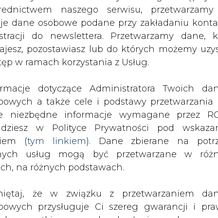
spoza Metropolii.
nych usług mogą być przetwarzane w róż
ach, na różnych podstawach.
nergii, koordynowanych w poprzednich latach p
tropolitalny, który zrzeszał kilkanaście miast reg
iętaj, że w związku z przetwarzaniem da
enie w latach 2017-2018 łącznie 903 GWh ene
bowych przysługuje Ci szereg gwarancji i pra
 samorządowych - wygrał Tauron z ceną ok. 230 mln
ede wszystkim prawo do odwołania zgody oraz p
zeciwu wobec przetwarzania Twoich danych. P
rpnia obecnym przetargu okazało się, że także t
będą przez nas bezwzględnie przestrzegane. Praw
iewającą na 402,1 mln zł brutto. Kolejne oferty zł
esienia sprzeciwu wobec przetwarzania dany
5 mln zł brutto). Założony przez uczestników g
yczyn związanych z Twoją szczególną sytuacją
 mln zł.
tecznym wniesieniu prawa do sprzeciwu Twoje 
 będą przetwarzane o ile nie będzie istnieć w
erencji prasowej przewodniczący GZM Kazim
wnie uzasadniona podstawa do przetwarza
najniższa cena jest jednostkowo o ponad 60 p
rzędna wobec Twoich interesów, praw i wolności
czestnicy grupy zakupowej muszą wyłożyć łącznie 
stawa do ustalenia, dochodzenia lub ob
żetach. Warunkiem sfinalizowania przetargu są z
zczeń. Twoje dane nie będą przetwarzane w 
ketingu własnego po zgłoszeniu sprzeciwu. Je