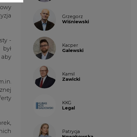
erty
KKG
Legal
rek,
tnich
Patrycja
Nowakowska
ę to
Patrycja
iast
Wysocka
a ze
jest
Paulina
Popiołek
cznia
st i
mować