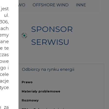
acje
Prawo
yce
Materiały problemowe
Rozmowy
h za
TPA w Polsce i na świecie
 też
Umowa EFET
 lub
tóre
Procedura zmiany sprzedawcy
skać
Doradztwo CIRE.PL
ę
Szkolenie dla odbiorców energii
i
nych
oraz
RODO
NAJCZĘŚCIEJ CZYTANE
anym
o 88
zeby