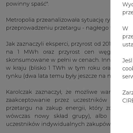
Karolczak zaznaczył, że możliwe warianty d
Zar
zaakceptowanie przez uczestników grupy na
CIRE
przetargu na zakup energii, który zostanie 
wówczas nowy skład grupy), albo też roz
uczestników indywidualnych zakupów energii
"Jesteśmy umówieni z gminami, że gdyby uni
- jego ogłoszenie musiałoby nastąpić najpóźni
wyboru wariantu działania nastąpi 3 październ
"Do tego czasu będziemy obserwować, co dzieje
to będzie argument, aby skorzystać z przeds
chwilowy pik i ceny, które od miesiąca szyb
grupę unieważnić i spróbować zakupić prąd jeszc
Przypomniał jednocześnie, że uruchamianie n
opóźnień wskutek możliwych odwołań. Tymcza