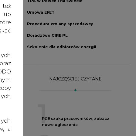
nych
1
rzez
PGE szuka pracowników, zobacz
ionu.
nych
nowe ogłoszenia
rgii
w, a
2
 zł.
rawo
rawa
Budowa terminala
eraz
o do
intermodalnego w Zabrzu
ożyły
ch z
wkracza w końcowy etap
realizacji
rupy
, po
3
dane
ażna
Kogo teraz zatrudniają Polskie
ierz
nia,
Sieci Elektroenergetyczne
roc.
 lub
4
65,5
rony
gody
celu
Do końca sierpnia trzeba złożyć
żeli
wniosek o bon ciepłowniczy