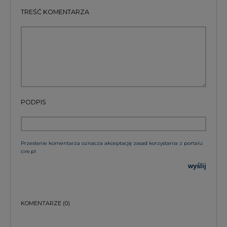
wyślij
KOMENTARZE
(0)
Bądź na bieżąco
Podając adres e-mail wyrażają Państwo zgodę
na otrzymywanie treści marketingowych w
postaci newslettera pocztą elektroniczną od
Agencji Rynku Energii S.A z siedzibą w
Warszawie.
ZAPISZ SIĘ DO NEWSLETTERA