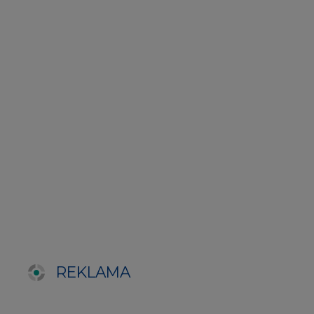
REKLAMA
SERWISY TEMATYCZNE
Rynek bilansujący
Serwis PGE
Fotowoltaika
Głos Enei