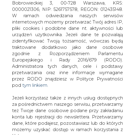
Jeżeli korzystasz także z innych usług dostępnych
za pośrednictwem naszego serwisu, przetwarzamy
też Twoje dane osobowe podane przy zakładaniu
konta lub rejestracji do newslettera. Przetwarzamy
dane, które podajesz, pozostawiasz lub do których
Prezydent: jestem gotów podpisać
możemy uzyskać dostęp w ramach korzystania z
ustawy powodujące, że ludziom nie
Usług.
będzie żyło się gorzej
Informacje dotyczące Administratora Twoich
danych osobowych a także cele i podstawy
przetwarzania oraz inne niezbędne informacje
wymagane przez RODO znajdziesz w Polityce
Prywatności pod wskazanym linkiem (
tym linkiem
).
Dane zbierane na potrzeby różnych usług mogą
Jeżeli będzie potrzeba podpisania
być przetwarzane w różnych celach, na różnych
ustaw, które będą pomagały polskiemu
podstawach.
społeczeństwu, będą powodowały, że
ludziom nie będzie żyło się gorzej, to
Pamiętaj, że w związku z przetwarzaniem danych
jestem gotów podpisać takie ustawy w
osobowych przysługuje Ci szereg gwarancji i praw,
każdej chwili - powiedział w sobotę
a przede wszystkim prawo do odwołania zgody
prezydent Andrzej Duda.
oraz prawo sprzeciwu wobec przetwarzania Twoich