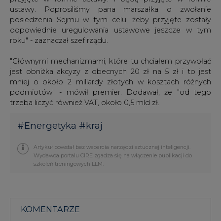
Wydawca portalu CIRE zgadza się na włączenie publikacji do
szkoleń treningowych LLM.
KOMENTARZE
TREŚĆ KOMENTARZA
PODPIS
Przesłanie komentarza oznacza akceptację zasad korzystania z portalu
cire.pl