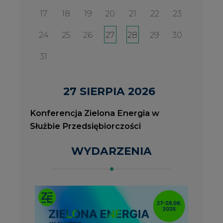
WYDARZENIA
2026-08-27
2
Konferencja Zielona Energia w Służbie
J
Przedsiębiorczości
P
ROK 2023 NA CIRE