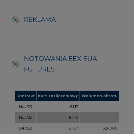
Kontrakt
Kurs rozliczeniowy
Wolumen obrotu
Nov/23
81,17
-
Nov/23
81,45
-
Dec/23
81,67
324000
Mar/24
82,72
-
Jun/24
83,75
-
Oct/24
84,78
-
Dec/24
85,81
97000
Apr/25
86,97
-
Jul/25
87,87
-
Oct/25
88,78
-
Dec/25
89,70
-