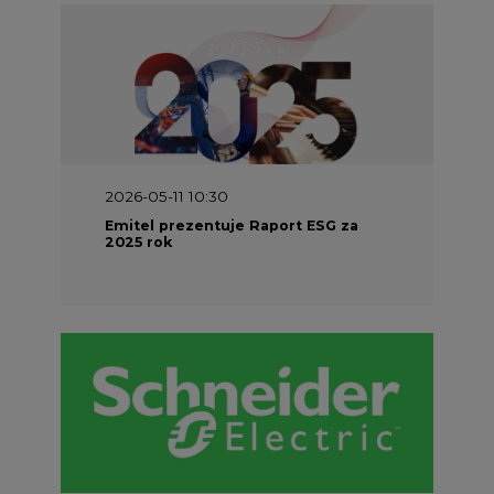
2026-04-27 06:30
Czy polskie firmy w ogóle wiedzą ile
energii zużywają? Raport Schneider
Electric
SPONSOR SERWISU
Odbiorcy na rynku energii