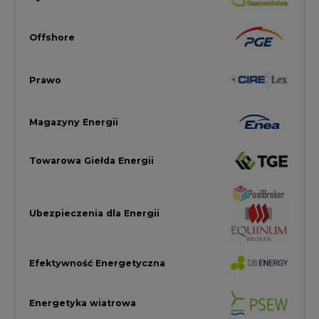
Efektywność Energetyczna
Energetyka wiatrowa
LTE450
Strefa Kogeneracji PTEZ
Zielona Transformacja / ESG
Praca i edukacja
Wodór
Elektromobilność