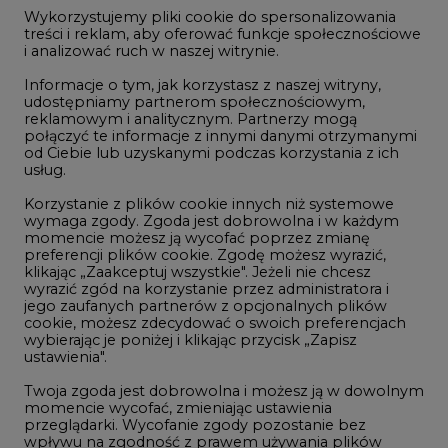
jego zaufanych partnerów z opcjonalnych plików
Wybierz
cookie, możesz zdecydować o swoich preferencjach
pokaż
dzień:
wybierając je poniżej i klikając przycisk „Zapisz
ustawienia".
Twoja zgoda jest dobrowolna i możesz ją w dowolnym
momencie wycofać, zmieniając ustawienia
przeglądarki. Wycofanie zgody pozostanie bez
wpływu na zgodność z prawem używania plików
REKLAMA
cookie i podobnych technologii, którego dokonano
na podstawie zgody przed jej wycofaniem. Korzystanie
z plików cookie ww. celach związane jest z
przetwarzaniem Twoich danych osobowych.
Równocześnie informujemy, że Administratorem
NAJCZĘŚCIEJ CZYTANE
Państwa danych jest Agencja Rynku Energii S.A., ul.
Bobrowiecka 3, 00-728 Warszawa.
Więcej informacji o przetwarzaniu danych osobowych
1
oraz mechanizmie plików cookie znajdą Państwo
w
Polityce prywatności
.
Zaakceptuj
PGE szuka pracowników, zobacz nowe
wszystkie
ogłoszenia