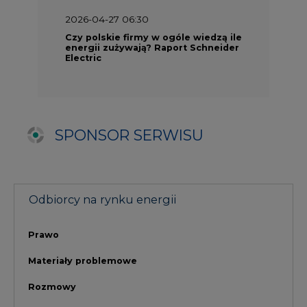
Prawo
Materiały problemowe
Rozmowy
TPA w Polsce i na świecie
Umowa EFET
Procedura zmiany sprzedawcy
Doradztwo CIRE.PL
Szkolenie dla odbiorców energii
NAJCZĘŚCIEJ CZYTANE