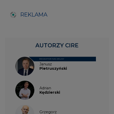
Adrian
Kędzierski
Grzegorz
Wiśniewski
Kacper
Galewski
Kamil
Zawicki
KKG
Legal