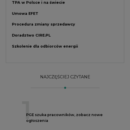
1
PGE szuka pracowników, zobacz nowe
ogłoszenia
2
Budowa terminala intermodalnego w
Zabrzu wkracza w końcowy etap
realizacji
3
Kogo teraz zatrudniają Polskie Sieci
Elektroenergetyczne
4
Do końca sierpnia trzeba złożyć wniosek
o bon ciepłowniczy