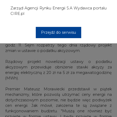
Premier Mateusz Morawiecki przedstawił w piątek
mechanizmy, które pozwolą utrzymać ceny energii na
dotychczasowym poziomie, nie będzie więc podwyżek
cen energii. Jak mówił, założenia te są związane z
funkcjonowaniem budżetu. "Muszą one również być
przyjęte w formie ustawy. I będą przyjęte w formie
ustawy. Poprosiliśmy pana marszałka o zwołanie
posiedzenia Sejmu w tym celu, żeby przyjęte zostały
odpowiednie uregulowania ustawowe jeszcze w tym
roku" - zaznaczał szef rządu.
"Głównymi mechanizmami, które tu chciałem przywołać
jest obniżka akcyzy z obecnych 20 zł na 5 zł i to jest
mniej o około 2 miliardy złotych w kosztach różnych
podmiotów" - mówił premier. Dodawał, że "od tego
trzeba liczyć również VAT, około 0,5 mld zł.
#
Energetyka
#
kraj
Artykuł powstał bez wsparcia narzędzi sztucznej inteligencji.