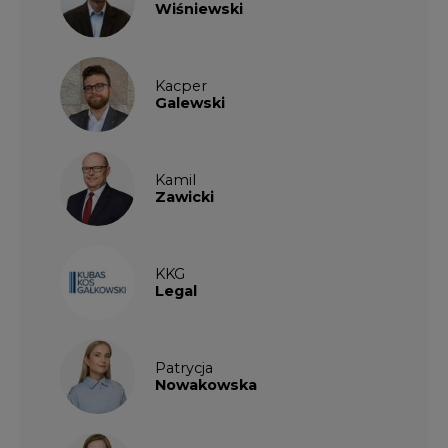
Patrycja
Nowakowska
Patrycja
Wysocka
Paulina
Popiołek
Kalendarium wydarzeń
SIERPIEŃ
2026