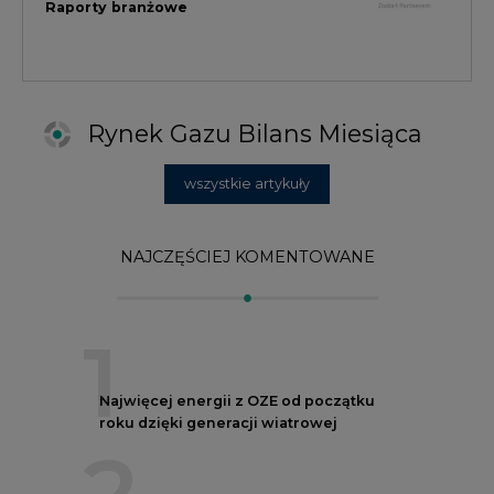
1
Najwięcej energii z OZE od początku
roku dzięki generacji wiatrowej
2
PGE uruchomiła w Gdańsku pierwsze w
Polsce kotły elektrodowe, ważna
inwestycja ciepłownicza
3
Uprawnienia do emisji CO2 stanowią już
59% ceny energii elektrycznej
4
Czy inwazja Rosji na Ukrainę przyśpieszy
transformację energetyczną Europy w
kierunku OZE