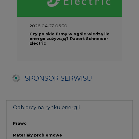
Odbiorcy na rynku energii
Prawo
Materiały problemowe
Rozmowy
TPA w Polsce i na świecie
Umowa EFET
Procedura zmiany sprzedawcy
Doradztwo CIRE.PL
Szkolenie dla odbiorców energii