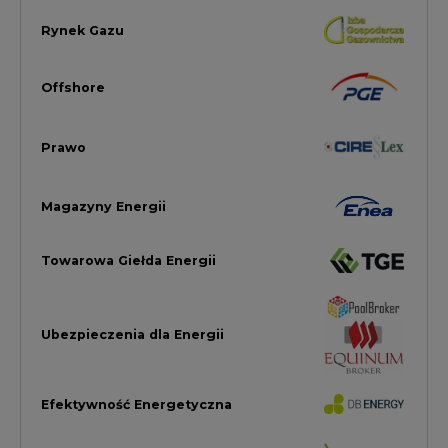
Ubezpieczenia dla Energii
Efektywność Energetyczna
Energetyka wiatrowa
LTE450
Strefa Kogeneracji PTEZ
Zielona Transformacja / ESG
Praca i edukacja
Wodór