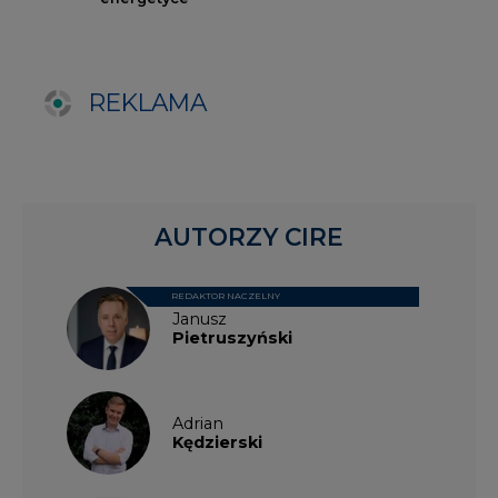
Pietruszyński
Adrian
Kędzierski
Grzegorz
Wiśniewski
Kacper
Galewski
Kamil
Zawicki