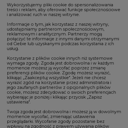
Dec/25
89,70
-
jego zaufanych partnerów z opcjonalnych plików
cookie, możesz zdecydować o swoich preferencjach
wybierając je poniżej i klikając przycisk „Zapisz
Mar/26
90,68
-
ustawienia".
Jul/26
91,65
-
Twoja zgoda jest dobrowolna i możesz ją w dowolnym
momencie wycofać, zmieniając ustawienia
Sep/26
92,63
-
przeglądarki. Wycofanie zgody pozostanie bez
wpływu na zgodność z prawem używania plików
Dec/26
93,60
-
cookie i podobnych technologii, którego dokonano
na podstawie zgody przed jej wycofaniem. Korzystanie
Dec/27
97,58
-
z plików cookie ww. celach związane jest z
przetwarzaniem Twoich danych osobowych.
Dec/28
101,56
-
Równocześnie informujemy, że Administratorem
Dec/29
105,54
-
Państwa danych jest Agencja Rynku Energii S.A., ul.
Bobrowiecka 3, 00-728 Warszawa.
Dec/30
109,52
-
Więcej informacji o przetwarzaniu danych osobowych
oraz mechanizmie plików cookie znajdą Państwo
w
Polityce prywatności
.
Dec/31
113,50
Zaakceptuj
wszystkie