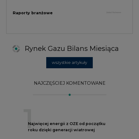
1
Najwięcej energii z OZE od początku
roku dzięki generacji wiatrowej
2
PGE uruchomiła w Gdańsku pierwsze w
Polsce kotły elektrodowe, ważna
inwestycja ciepłownicza
3
Uprawnienia do emisji CO2 stanowią już
59% ceny energii elektrycznej
4
Czy inwazja Rosji na Ukrainę przyśpieszy
transformację energetyczną Europy w