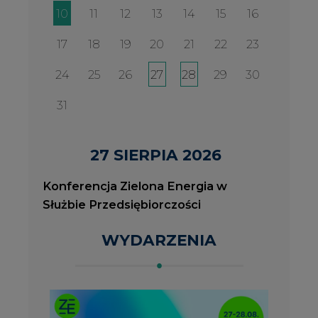
WYDARZENIA
2026-08-27
2
Konferencja Zielona Energia w Służbie
J
Przedsiębiorczości
P