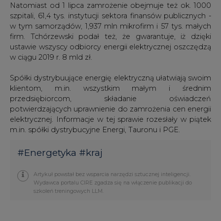
#
Energetyka
#
kraj
Artykuł powstał bez wsparcia narzędzi sztucznej inteligencji.
Wydawca portalu CIRE zgadza się na włączenie publikacji do
szkoleń treningowych LLM.
KOMENTARZE
TREŚĆ KOMENTARZA
PODPIS