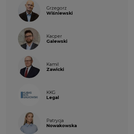
KKG
Legal
Patrycja
Nowakowska
Patrycja
Wysocka
Paulina
Popiołek
Kalendarium wydarzeń