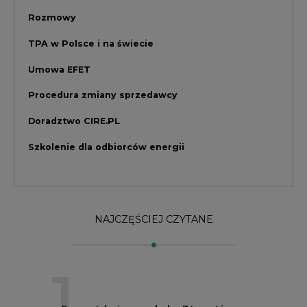
NAJCZĘŚCIEJ CZYTANE
1
Energetyka i gospodarka: 7 tematów, o
których mówi teraz rynek
2
PGE szuka pracowników, zobacz nowe
ogłoszenia
3
Kogo teraz zatrudniają Polskie Sieci
Elektroenergetyczne
4