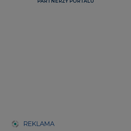
REKLAMA
SERWISY TEMATYCZNE
Rynek bilansujący
Serwis PGE
Fotowoltaika