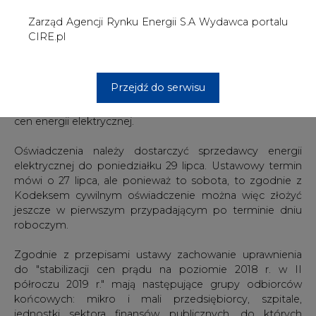
roboczym.
Zgodnie z przepisami ustawy zachowanie uprawnienia
do "stabilizacji cen prądu na poziomie 2018 r. w II
półroczu 2019 r." mają następujące grupy odbiorców
końcowych: mikro i mali przedsiębiorcy, szpitale,
jednostki sektora finansów publicznych, do których
zalicza się m.in. organy władzy publicznej, jednostki
samorządu terytorialnego i ich związki, jednostki
budżetowe, samorządowe zakłady budżetowe, agencje
wykonawcze oraz uczelnie publiczne, a także "inne
państwowe jednostki organizacyjne nieposiadające
osobowości prawnej".
Oświadczenie potwierdzające status odbiorcy
końcowego należy złożyć swojemu sprzedawcy energii
elektrycznej - przedsiębiorstwu energetycznemu, które
jest stroną umowy sprzedaży energii elektrycznej albo
umowy kompleksowej z danym odbiorcą. ME podkreśla,
że złożenie oświadczenia o statusie jest konieczne, bo
przedsiębiorstwa obrotu, czyli sprzedawcy prądu, nie