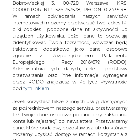
Jeżeli korzystasz także z innych usług dostępnych
za pośrednictwem naszego serwisu, przetwarzamy
też Twoje dane osobowe podane przy zakładaniu
konta lub rejestracji do newslettera. Przetwarzamy
dane, które podajesz, pozostawiasz lub do których
możemy uzyskać dostęp w ramach korzystania z
Ministerstwo Energii: wnioski ws.
niższej ceny prądu można też
Usług.
składać pocztą - decyduje data
stempla
Informacje dotyczące Administratora Twoich
danych osobowych a także cele i podstawy
przetwarzania oraz inne niezbędne informacje
wymagane przez RODO znajdziesz w Polityce
Prywatności pod wskazanym linkiem (
tym linkiem
).
Dane zbierane na potrzeby różnych usług mogą
być przetwarzane w różnych celach, na różnych
Również drogą pocztową można
podstawach.
składać wnioski uprawniające
przedsiębiorców do zachowania niższej
Pamiętaj, że w związku z przetwarzaniem danych
ceny prądu; decyduje data stempla
osobowych przysługuje Ci szereg gwarancji i praw,
pocztowego - poinformowało w sobotę
a przede wszystkim prawo do odwołania zgody
PAP Ministerstwo Energii. Ostateczny
oraz prawo sprzeciwu wobec przetwarzania Twoich