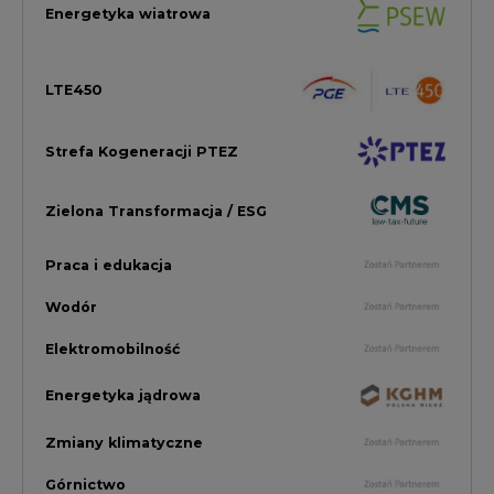
Elektromobilność
Energetyka jądrowa
Zmiany klimatyczne
Górnictwo
Gospodarka
Komentarze Rynkowe
Rok 2022 na CIRE
Zielona Energia
Rynek Energii Elektrycznej i Gazu
PGE Dystrybucja