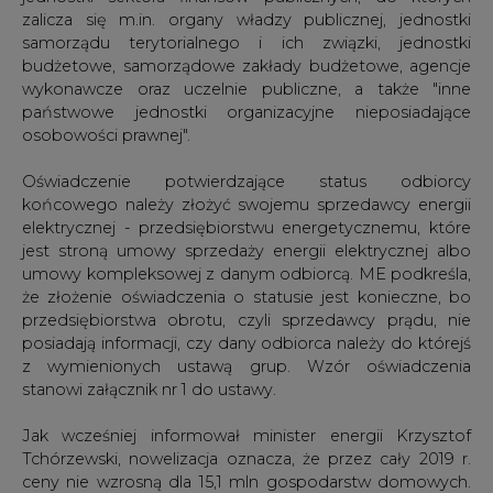
posiadają informacji, czy dany odbiorca należy do którejś
z wymienionych ustawą grup. Wzór oświadczenia
stanowi załącznik nr 1 do ustawy.
Jak wcześniej informował minister energii Krzysztof
Tchórzewski, nowelizacja oznacza, że przez cały 2019 r.
ceny nie wzrosną dla 15,1 mln gospodarstw domowych.
Natomiast od 1 lipca zamrożenie obejmuje też ok. 1000
szpitali, 61,4 tys. instytucji sektora finansów publicznych -
w tym samorządów, 1,937 mln mikrofirm i 57 tys. małych
firm. Tchórzewski podał też, że gwarantuje, iż dzięki
ustawie wszyscy odbiorcy energii elektrycznej oszczędzą
w ciągu 2019 r. 8 mld zł.
Spółki dystrybuujące energię elektryczną ułatwiają swoim
klientom, m.in. wszystkim małym i średnim
przedsiębiorcom, składanie oświadczeń
potwierdzających uprawnienie do zamrożenia cen energii
elektrycznej. Informacje w tej sprawie rozesłały w piątek
m.in. spółki dystrybucyjne Energi, Tauronu i PGE.