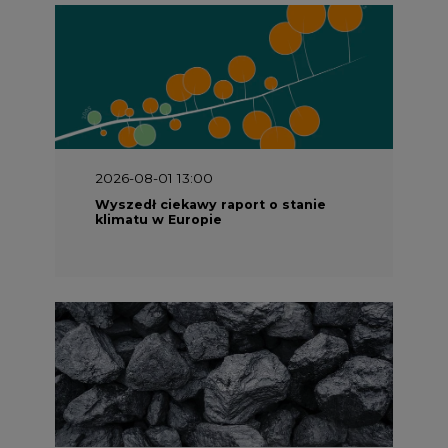
2026-07-09 10:30
Opublikowano bilans zasobów złóż
kopalin w Polsce według stanu na 31
grudnia 2025 r.