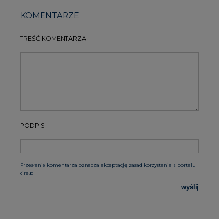
Przesłanie komentarza oznacza akceptację zasad korzystania z portalu
cire.pl
wyślij
KOMENTARZE
(0)
Bądź na bieżąco
Podając adres e-mail wyrażają Państwo zgodę
na otrzymywanie treści marketingowych w
postaci newslettera pocztą elektroniczną od
Agencji Rynku Energii S.A z siedzibą w
Warszawie.
ZAPISZ SIĘ DO NEWSLETTERA