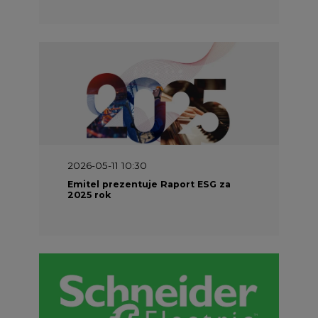
2026-04-27 06:30
Czy polskie firmy w ogóle wiedzą ile
energii zużywają? Raport Schneider
Electric
SPONSOR SERWISU