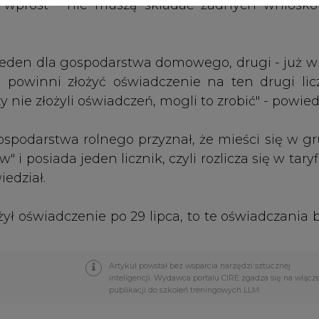
Artykuł powstał bez wsparcia narzędzi sztucznej
inteligencji. Wydawca portalu CIRE zgadza się na włącz
publikacji do szkoleń treningowych LLM.
PODPIS
Przesłanie komentarza oznacza akceptację zasad korzystania
z portalu cire.pl
wyślij