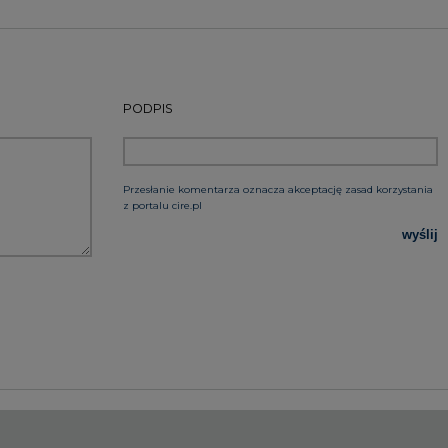
rzymywanie treści marketingowych w postaci newslettera
 siedzibą w Warszawie.
 nas Państwa danych osobowych, w tym informacje o
lityce prywatności.
wszystkie artykuły