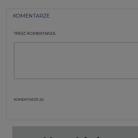
KOMENTARZE
(0)
Bądź na bieżąco
Podając adres e-mail wyrażają Państwo zgodę na ot
pocztą elektroniczną od Agencji Rynku Energii S.A z
ZAPISZ SIĘ DO NEWSLETTERA
Więcej informacji dotyczących przetwarzania przez
przysługujących Państwu prawach, znajduje się w
po
Raporty branżowe