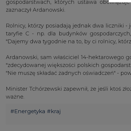
ważne.
#
Energetyka
#
kraj
KOMENTARZE
TREŚĆ KOMENTARZA