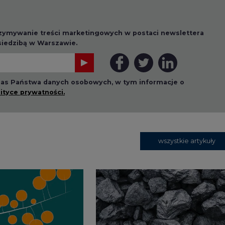
1 13:00
2026-07-09 10:30
ł ciekawy
Opublikowano bilans
 stanie
zasobów złóż kopalin
 w Europie
w Polsce według
stanu na 31 grudnia
2025 r.
2026-12-03
Kongres Magazynowan
Energii PSME