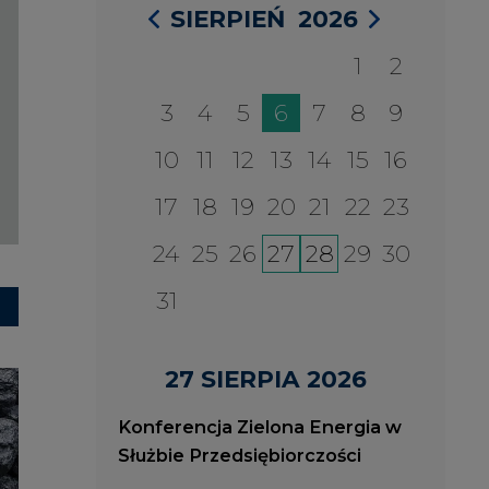
27 SIERPIA 2026
Konferencja Zielona Energia w
Służbie Przedsiębiorczości
WYDARZENIA
2026-08-27
2
ia
Konferencja Zielona Energia
J
w Służbie Przedsiębiorczości
O
P