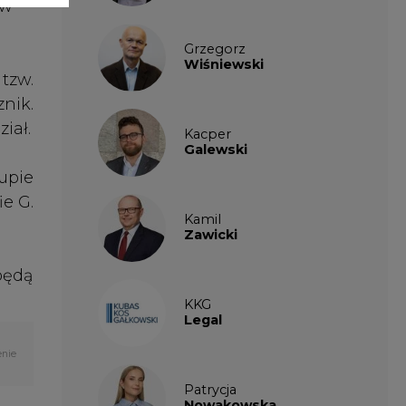
KKG
Legal
enie
Patrycja
Nowakowska
Patrycja
Wysocka
Paulina
Popiołek