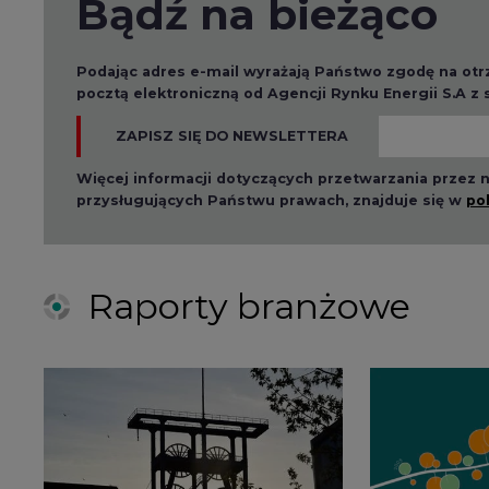
2026-08-01 14:30
2026-08-0
Czy na Górnym Śląsku
Wyszed
będzie "życie po
raport o
węglu"? (raport)
klimatu