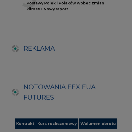
FUTURES
Kontrakt
Kurs rozliczeniowy
Wolumen obrotu
Nov/23
81,17
-
Nov/23
81,45
-
Dec/23
81,67
324000
Mar/24
82,72
-
Jun/24
83,75
-
Oct/24
84,78
-
Dec/24
85,81
97000
Apr/25
86,97
-
Jul/25
87,87
-