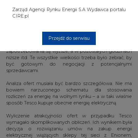
rozliczeń za energię na wolnym rynku – a w taki właśnie
sposób Tesco kupuje obecnie energię elektryczną.
Wyliczenie atrakcyjności ofert w przypadku Tesco
wymagało skomplikowanych obliczeń. Ich wynikiem była
decyzja o rozwiązaniu umów na zakup energii
elektrycznej wiążących sklepy tej sieci z Enionem,
Górnośląskim Zakładem Elektroenergetycznym,
Zakładami Energetycznymi Okręgu Radomsko-
Kieleckiego, Zakładem Energetycznym Łódź-Teren,
koncernem Energa oraz Stoenem. Nowi kontrahenci
sprzedadzą w tym roku sklepom Tesco dotychczas
włączonym do projektu ok. 60 GWh prądu.
– Jeżeli zasady będą liberalizowane i dostęp do TPA
łatwiejszy i tańszy, to włączymy do projektu jeszcze kilka
sklepów – zapewnia Sylwia Miller.
Korzystne dla odbiorców zmiany na rynku energii mają
zajść w czerwcu (m.in. ma być możliwe tzw. grupowe
bilansowanie, co pozwoli sprzedawcom nieco obniżyć