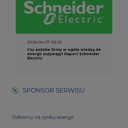
SPONSOR SERWISU
Odbiorcy na rynku energii
Prawo
Materiały problemowe
Rozmowy
TPA w Polsce i na świecie
Umowa EFET
Procedura zmiany sprzedawcy
Doradztwo CIRE.PL
Szkolenie dla odbiorców energii