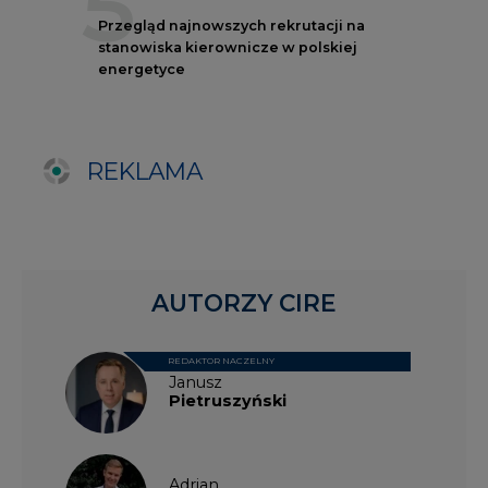
REDAKTOR NACZELNY
Janusz
Pietruszyński
Adrian
Kędzierski
Grzegorz
Wiśniewski
Kacper
Galewski
Kamil
Zawicki