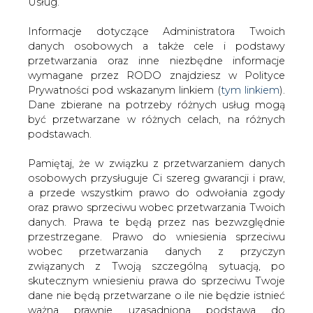
potrzeby całej sieci, to około.50 mln zł.
danych. Prawa te będą przez nas bezwzględnie
przestrzegane. Prawo do wniesienia sprzeciwu
Menedżerowie Tesco podeszli do sprawy handlowo.
wobec przetwarzania danych z przyczyn
Zwykle za zakupy prądu odpowiadają działy techniczne,
związanych z Twoją szczególną sytuacją, po
a nie handlowcy. Efekt jest łatwy do przewidzenia –
skutecznym wniesieniu prawa do sprzeciwu Twoje
technicy zajmują się zagadnieniami związanym z
dane nie będą przetwarzane o ile nie będzie istnieć
zaspokojeniem potrzeb energetycznych firmy oraz
ważna prawnie uzasadniona podstawa do
dbają, by nie było przerw w dostawach energii
przetwarzania, nadrzędna wobec Twoich interesów,
elektrycznej. Optymalizacja kosztów zakupu prądu nie
praw i wolności lub podstawa do ustalenia,
tylko nie jest priorytetem, ale zwykle jest pomijana.
dochodzenia lub obrony roszczeń. Twoje dane nie
będą przetwarzane w celu marketingu własnego
– Spodziewam się, że oszczędności w tym roku
po zgłoszeniu sprzeciwu. Jeżeli więc nie zgadzasz
przekroczą 0,5 mln złotych – ocenia Sylwia Miller, szef
się z naszą oceną niezbędności przetwarzania
działu zakupów korporacyjnych Tesco.
Twoich danych lub masz inne zastrzeżenia w tym
zakresie, koniecznie zgłoś sprzeciw lub prześlij nam
To dopiero początek wykorzystywania konkurencji w
swoje zastrzeżenia na adres Inspektora Ochrony
energetyce w jej firmie. Spośród ponad 60 obiektów
Danych Osobowych pod adres
iod@are.waw.pl
.
należących do Tesco w całej Polsce 22 sklepy i 2 centra
Wycofanie zgody nie wpływa na zgodność z
dystrybucji nie kupują już energii elektrycznej od
prawem przetwarzania dokonanego przed jej
lokalnych zakładów energetycznych, które oczywiście
wycofaniem.
nadal go im dostarczają. Najkorzystniejsze oferty złożyły
dwie spółki obrotu: Everen i Polenergia. Klientami