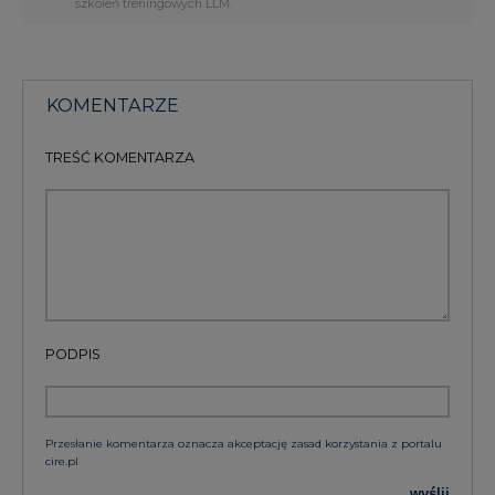
PODPIS
Przesłanie komentarza oznacza akceptację zasad korzystania z portalu
cire.pl
wyślij
KOMENTARZE
(0)
Bądź na bieżąco
Podając adres e-mail wyrażają Państwo zgodę
na otrzymywanie treści marketingowych w
postaci newslettera pocztą elektroniczną od
Agencji Rynku Energii S.A z siedzibą w
Warszawie.