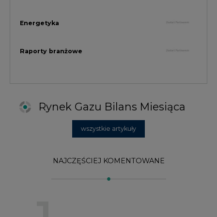
NAJCZĘŚCIEJ KOMENTOWANE
1
Najwięcej energii z OZE od początku
roku dzięki generacji wiatrowej
2
PGE uruchomiła w Gdańsku pierwsze w
Polsce kotły elektrodowe, ważna
inwestycja ciepłownicza
3
Uprawnienia do emisji CO2 stanowią już
59% ceny energii elektrycznej