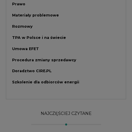
NAJCZĘŚCIEJ CZYTANE
1
Energetyka i gospodarka: 7 tematów, o
których mówi teraz rynek
2
PGE szuka pracowników, zobacz nowe
ogłoszenia
3
Kogo teraz zatrudniają Polskie Sieci
Elektroenergetyczne