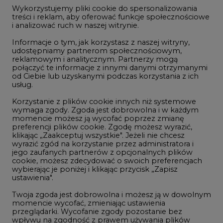
jego zaufanych partnerów z opcjonalnych plików
cookie, możesz zdecydować o swoich preferencjach
wybierając je poniżej i klikając przycisk „Zapisz
ustawienia".
NOTOWANIA ARCHIWALNE
Twoja zgoda jest dobrowolna i możesz ją w dowolnym
momencie wycofać, zmieniając ustawienia
Wybierz
pokaż
przeglądarki. Wycofanie zgody pozostanie bez
dzień:
wpływu na zgodność z prawem używania plików
cookie i podobnych technologii, którego dokonano
na podstawie zgody przed jej wycofaniem. Korzystanie
z plików cookie ww. celach związane jest z
przetwarzaniem Twoich danych osobowych.
Równocześnie informujemy, że Administratorem
REKLAMA
Państwa danych jest Agencja Rynku Energii S.A., ul.
Bobrowiecka 3, 00-728 Warszawa.
Więcej informacji o przetwarzaniu danych osobowych
oraz mechanizmie plików cookie znajdą Państwo
w
Polityce prywatności
.
NAJCZĘŚCIEJ CZYTANE
Zaakceptuj
wszystkie