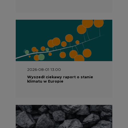
2026-07-09 10:30
Opublikowano bilans zasobów złóż
kopalin w Polsce według stanu na 31
grudnia 2025 r.