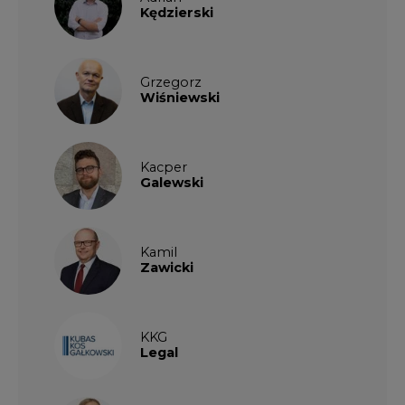
KKG
Legal
Patrycja
Nowakowska
Patrycja
Wysocka
Paulina
Popiołek