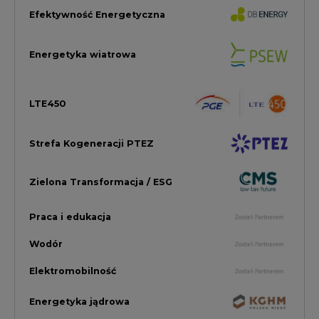
Praca i edukacja
Wodór
Elektromobilność
Energetyka jądrowa
Zmiany klimatyczne
Górnictwo
Gospodarka
Komentarze Rynkowe
Rok 2022 na CIRE
Zielona Energia
Rynek Energii Elektrycznej i Gazu