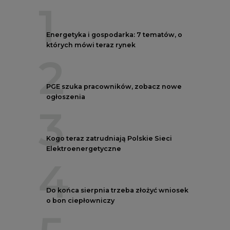
4
Do końca sierpnia trzeba złożyć wniosek
o bon ciepłowniczy
5
Przegląd najnowszych rekrutacji na
stanowiska kierownicze w polskiej
energetyce
REKLAMA
AUTORZY CIRE