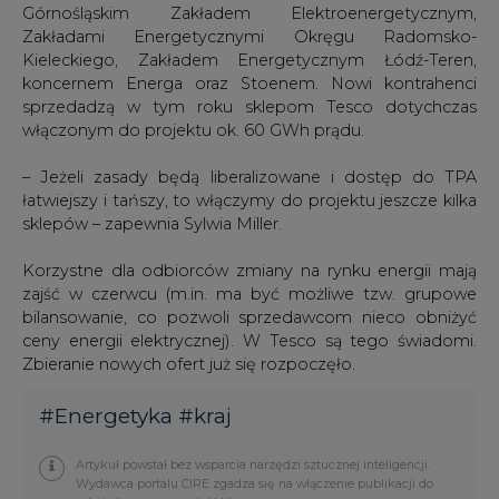
ceny energii elektrycznej). W Tesco są tego świadomi.
Zbieranie nowych ofert już się rozpoczęło.
#
Energetyka
#
kraj
Artykuł powstał bez wsparcia narzędzi sztucznej inteligencji.
Wydawca portalu CIRE zgadza się na włączenie publikacji do
szkoleń treningowych LLM.
KOMENTARZE
TREŚĆ KOMENTARZA