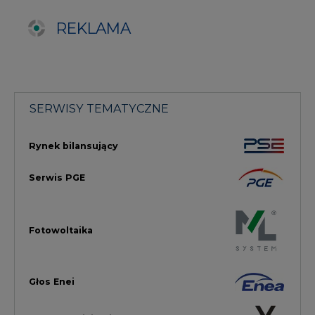
Fotowoltaika
Głos Enei
Handel emisjami CO2
Rynek Ciepła
Rynek Gazu
Offshore
Prawo
Magazyny Energii