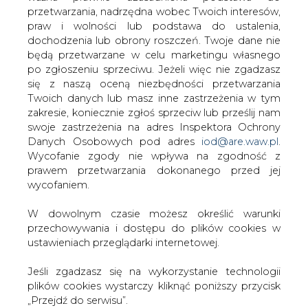
W dowolnym czasie możesz określić warunki
Everenu są m.in. Coca-Cola Beverages Polska czy kilka
przechowywania i dostępu do plików cookies w
firm z należącej do Heinekena grupy Żywiec. Polenergia
ustawieniach przeglądarki internetowej.
sprzedaje prąd m.in. PKP Energetyce i Zakładom
Azotowym Kędzierzyn. Rywalizację o kontrakt z Tesco
Jeśli zgadzasz się na wykorzystanie technologii
przegrały: Electrabel, Enea, GZE, Stoen, Energa, Zeork,
plików cookies wystarczy kliknąć poniższy przycisk
ZEŁ-T, ZEW-T, Enion, Lubzel, RZE i EnergiaPro.
„Przejdź do serwisu”.
Zanim jednak doszło do przetargu, potrzebne były
Zarząd Agencji Rynku Energii S.A Wydawca portalu
dokładne analizy potrzeb i aktualnych warunków zakupu
CIRE.pl
energii. Wszystkie obiekty Tesco jeszcze w ubiegłym
roku były rozliczane według standardowych taryf.
Obiekty Tesco korzystają w większości z tzw. taryf
Przejdź do serwisu
strefowych, w których ceny prądu i usług przesyłowych
zmieniają się w ciągu dnia: w czasie szczytów
zapotrzebowania są wyższe, a w pozostałych godzinach
niższe itd. Te wszystkie wielkości trzeba było zebrać, by
być gotowym do negocjacji z potencjalnymi
sprzedawcami.
Analiza ofert musiała być bardzo szczegółowa. Nie ma
bowiem narzuconego schematu dla stosowania