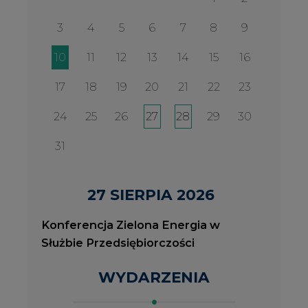
Konferencja Zielona Energia w
Służbie Przedsiębiorczości
WYDARZENIA
2026-08-27
2
Konferencja Zielona Energia w Służbie
J
Przedsiębiorczości
P