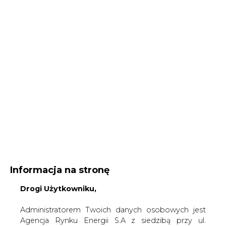
Informacja na stronę
Drogi Użytkowniku,
Administratorem Twoich danych osobowych jest
Agencja Rynku Energii S.A z siedzibą przy ul.
Bobrowieckiej 3, 00-728 Warszawa, KRS:
Strona główna
/
SERWIS INFORMACYJNY CIRE 24
/
W
0000021306, NIP: 5261757578, REGON: 012435148.
Tesco płacą niższe rachunki za prąd
W ramach odwiedzania naszych serwisów
internetowych możemy przetwarzać Twój adres IP,
2006-04-28 00:00
pliki cookies i podobne dane nt. aktywności lub
drukuj
urządzeń użytkownika. Jeżeli dane te pozwalają
skomentuj
zidentyfikować Twoją tożsamość, wówczas będą
udostępnij
:
traktowane dodatkowo jako dane osobowe
zgodnie z Rozporządzeniem Parlamentu
Europejskiego i Rady 2016/679 (RODO).
Administratora tych danych, cele i podstawy
W Tesco płacą niższe rachunki za
przetwarzania oraz inne informacje wymagane
prąd
przez RODO znajdziesz w Polityce Prywatności
pod
tym linkiem.