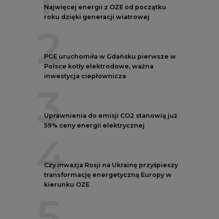
4
Czy inwazja Rosji na Ukrainę przyśpieszy
transformację energetyczną Europy w
kierunku OZE
5
Postawy Polek i Polaków wobec zmian
klimatu. Nowy raport
REKLAMA
NOTOWANIA EEX EUA