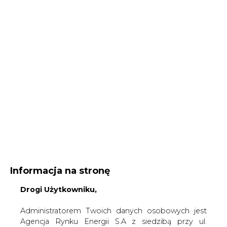
Informacja na stronę
Drogi Użytkowniku,
Administratorem Twoich danych osobowych jest
Agencja Rynku Energii S.A z siedzibą przy ul.
Bobrowieckiej 3, 00-728 Warszawa, KRS:
Strona główna
/
SERWIS INFORMACYJNY CIRE 24
/
Od
0000021306, NIP: 5261757578, REGON: 012435148.
stycznia prąd może zdrożeć
W ramach odwiedzania naszych serwisów
internetowych możemy przetwarzać Twój adres IP,
2006-11-09 00:00
pliki cookies i podobne dane nt. aktywności lub
drukuj
urządzeń użytkownika. Jeżeli dane te pozwalają
skomentuj
zidentyfikować Twoją tożsamość, wówczas będą
udostępnij
:
traktowane dodatkowo jako dane osobowe
zgodnie z Rozporządzeniem Parlamentu
Europejskiego i Rady 2016/679 (RODO).
Administratora tych danych, cele i podstawy
Od stycznia prąd może zdrożeć
przetwarzania oraz inne informacje wymagane
przez RODO znajdziesz w Polityce Prywatności
pod
tym linkiem.