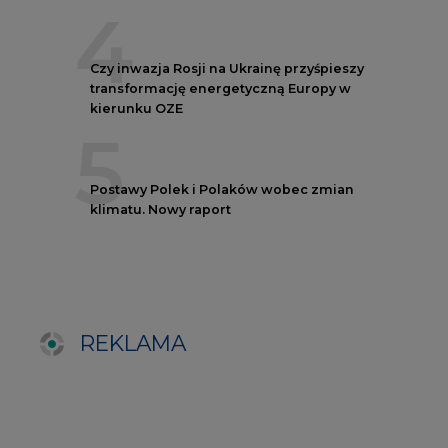
REKLAMA
NOTOWANIA EEX EUA
FUTURES
Kontrakt
Kurs rozliczeniowy
Wolumen obrotu
Nov/23
81,17
-
Nov/23
81,45
-
Dec/23
81,67
324000
Mar/24
82,72
-