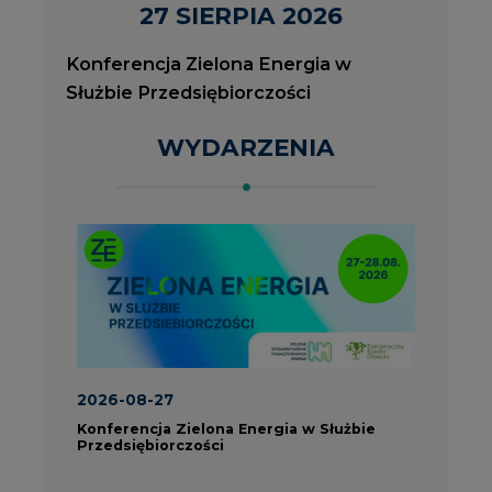
2026-08-27
2
Konferencja Zielona Energia w Służbie
J
Przedsiębiorczości
P
ROK 2023 NA CIRE
wszystkie artykuły
PARTNERZY PORTALU