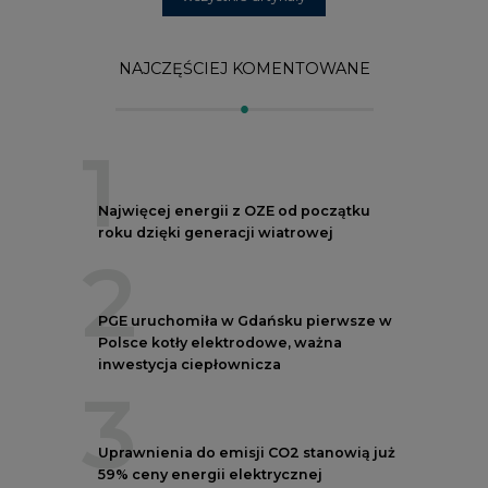
Polsce kotły elektrodowe, ważna
inwestycja ciepłownicza
3
Uprawnienia do emisji CO2 stanowią już
59% ceny energii elektrycznej
4
Czy inwazja Rosji na Ukrainę przyśpieszy
transformację energetyczną Europy w
kierunku OZE
5
Postawy Polek i Polaków wobec zmian
klimatu. Nowy raport