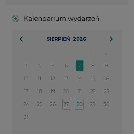
17
18
19
20
21
22
23
24
25
26
27
28
29
30
31
27 SIERPIA 2026
Konferencja Zielona Energia w
Służbie Przedsiębiorczości
WYDARZENIA