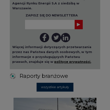
Raporty branżowe
wszystkie artykuły
2026-08-01 14:30
Czy na Górnym Śląsku będzie "życie
po węglu"? (raport)