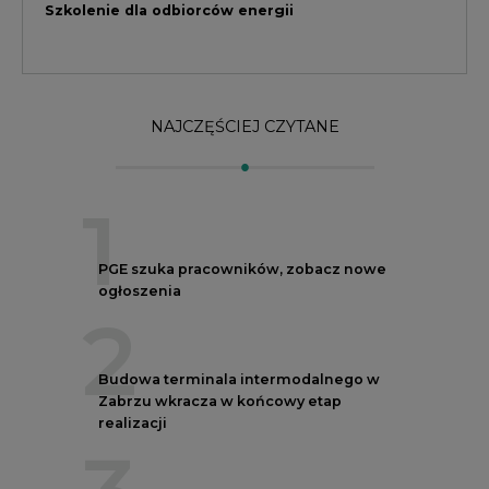
2
Budowa terminala intermodalnego w
Zabrzu wkracza w końcowy etap
realizacji
3
Kogo teraz zatrudniają Polskie Sieci
Elektroenergetyczne
4
Do końca sierpnia trzeba złożyć wniosek
o bon ciepłowniczy
5
Spółka Polskie Elektrownie Jądrowe
zaprasza do wysyłania CV