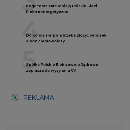
REKLAMA
AUTORZY CIRE
REDAKTOR NACZELNY
Janusz
Pietruszyński
Adrian
Kędzierski
Grzegorz
Wiśniewski