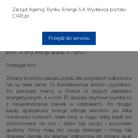
energetycznych, a w nich 33 obszary taryfowe (wynika to
z nieujednolicenia stawek w oddziałach). Po drugie,
każdy dystrybutor energii oferuje klientom po kilka
możliwości rozliczeń: stałe ceny w ciągu doby bądź też
zróżnicowane na noc i dzień lub szczyt i pozostałe
godziny. Firmy mają też swoją strategię i mogą tak
dobierać cenniki, by skłaniać odbiorców do zmiany grup
taryfowych. W efekcie nowe taryfy w różny sposób
odbiją się na portfelach klientów – na pewno będą tacy,
którzy po 1 stycznia 2007 r. zapłacą mniej niż w tym roku.
#
Energetyka
#
kraj
Artykuł powstał bez wsparcia narzędzi sztucznej inteligencji.
Wydawca portalu CIRE zgadza się na włączenie publikacji do
szkoleń treningowych LLM.
KOMENTARZE