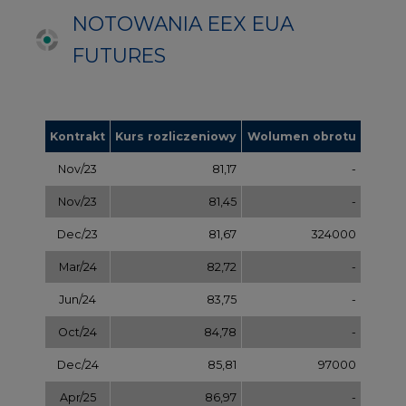
Jun/24
83,75
-
Oct/24
84,78
-
Dec/24
85,81
97000
Apr/25
86,97
-
Jul/25
87,87
-
Oct/25
88,78
-
Dec/25
89,70
-
Mar/26
90,68
-
Jul/26
91,65
-
Sep/26
92,63
-
Dec/26
93,60
-
Dec/27
97,58
-