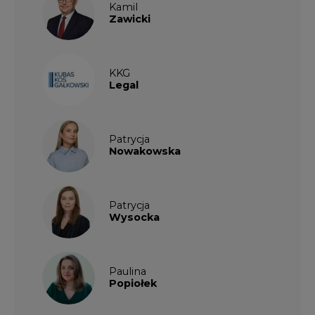
Wysocka
Paulina
Popiołek
Kalendarium wydarzeń
SIERPIEŃ
2026
1
2
3
4
5
6
7
8
9
10
11
12
13
14
15
16