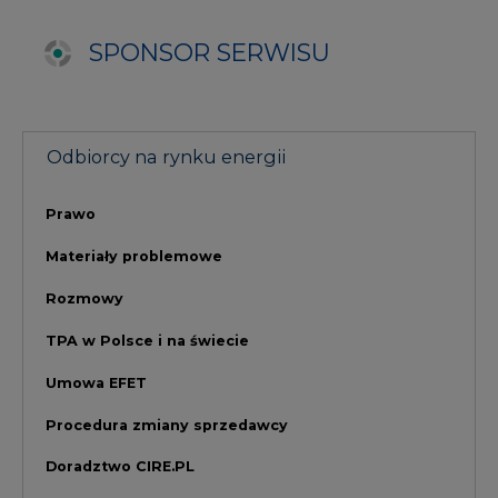
TPA w Polsce i na świecie
Umowa EFET
Procedura zmiany sprzedawcy
Doradztwo CIRE.PL
Szkolenie dla odbiorców energii
NAJCZĘŚCIEJ CZYTANE
1
PGE szuka pracowników, zobacz nowe
ogłoszenia