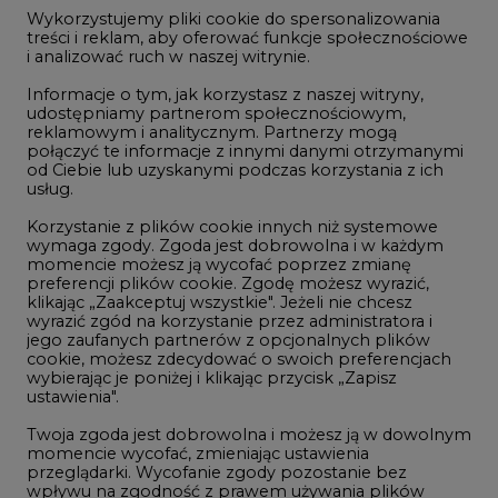
jego zaufanych partnerów z opcjonalnych plików
cookie, możesz zdecydować o swoich preferencjach
wybierając je poniżej i klikając przycisk „Zapisz
ustawienia".
NAJCZĘŚCIEJ CZYTANE
Twoja zgoda jest dobrowolna i możesz ją w dowolnym
momencie wycofać, zmieniając ustawienia
przeglądarki. Wycofanie zgody pozostanie bez
wpływu na zgodność z prawem używania plików
1
cookie i podobnych technologii, którego dokonano
na podstawie zgody przed jej wycofaniem. Korzystanie
z plików cookie ww. celach związane jest z
przetwarzaniem Twoich danych osobowych.
PGE szuka pracowników, zobacz nowe
ogłoszenia
Równocześnie informujemy, że Administratorem
2
Państwa danych jest Agencja Rynku Energii S.A., ul.
Bobrowiecka 3, 00-728 Warszawa.
Więcej informacji o przetwarzaniu danych osobowych
Budowa terminala intermodalnego w
oraz mechanizmie plików cookie znajdą Państwo
Zabrzu wkracza w końcowy etap
w
Polityce prywatności
.
realizacji
3
Zaakceptuj
wszystkie
Kogo teraz zatrudniają Polskie Sieci