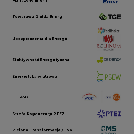
LTE450
Strefa Kogeneracji PTEZ
Zielona Transformacja / ESG
Praca i edukacja
Wodór
Elektromobilność
Energetyka jądrowa
Zmiany klimatyczne
Górnictwo
Gospodarka