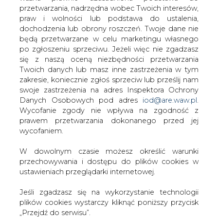
W dowolnym czasie możesz określić warunki
Zróżnicowana efektywność
przechowywania i dostępu do plików cookies w
ustawieniach przeglądarki internetowej.
Zmiany opłat przesyłowych i cen energii, które łącznie
przekładają się na koszty zakupu prądu, nie wynikały z
Jeśli zgadzasz się na wykorzystanie technologii
rywalizacji cenowej z innymi sprzedawcami. W przypadku
plików cookies wystarczy kliknąć poniższy przycisk
skonsolidowanych zakładów energetycznych (Enea,
„Przejdź do serwisu”.
Energa, Enion, EnergiaPro) są one efektem
wyrównywania taryf. Prawo energetyczne stanowi, że
Zarząd Agencji Rynku Energii S.A Wydawca portalu
przedsiębiorstwo energetyczne może posługiwać się
CIRE.pl
jednym cennikiem, więc po konsolidacji w części
oddziałów stawki poszły w górę, a w reszcie w dół.
Jednak są takie zmiany, które trudno wyjaśnić. Na
Przejdź do serwisu
przykład, dlaczego w Zakładzie Energetycznym
Białystok przez trzy lata opłaty przesyłowe wzrosły 16,8
proc., a ceny energii spadły o 7 proc.?
Strategie firm
Zmiany kosztów zakupu prądu dla wszystkich odbiorców
nie są takie same. To konsekwencja dwóch czynników.
Po pierwsze, mamy w Polsce 14 dużych zakładów