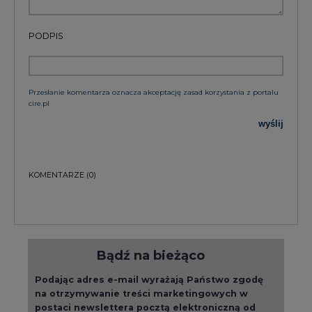
Bądź na bieżąco
Podając adres e-mail wyrażają Państwo zgodę
na otrzymywanie treści marketingowych w
postaci newslettera pocztą elektroniczną od
Agencji Rynku Energii S.A z siedzibą w
Warszawie.
ZAPISZ SIĘ DO NEWSLETTERA
Więcej informacji dotyczących przetwarzania
przez nas Państwa danych osobowych, w tym
informacje o przysługujących Państwu
prawach, znajduje się w
polityce prywatności.