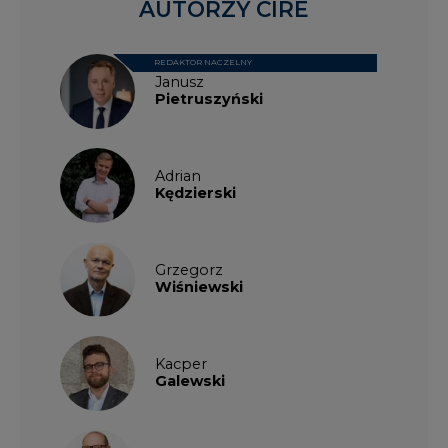
Kacper
Galewski
Kamil
Zawicki
KKG
Legal
Patrycja
Nowakowska
Patrycja