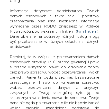
danych. Prawa te będą przez nas bezwzględnie
Dlaczego prąd powinien drożeć? Choćby dlatego, że z
przestrzegane. Prawo do wniesienia sprzeciwu
roku na rok zwiększają się tzw. obowiązki dotyczące
wobec przetwarzania danych z przyczyn
zakupu drogiej energii ze źródeł odnawialnych (wodnych,
związanych z Twoją szczególną sytuacją, po
wiatrowych czy ze spalania biomasy – tzw. zielonej
skutecznym wniesieniu prawa do sprzeciwu Twoje
energii) oraz z kogeneracji (wytwarzania prądu przy okazji
dane nie będą przetwarzane o ile nie będzie istnieć
produkcji ciepła – tzw. czerwona energia).
ważna prawnie uzasadniona podstawa do
przetwarzania, nadrzędna wobec Twoich interesów,
Podobny efekt w najbliższym czasie wywoła udział Polski
praw i wolności lub podstawa do ustalenia,
w europejskim systemie handlu emisjami dwutlenku
dochodzenia lub obrony roszczeń. Twoje dane nie
węgla.
będą przetwarzane w celu marketingu własnego
po zgłoszeniu sprzeciwu. Jeżeli więc nie zgadzasz
Prąd nie musi drożeć wszędzie tak samo, bo na rynku
się z naszą oceną niezbędności przetwarzania
działają rożne przedsiębiorstwa i każde z nich może
Twoich danych lub masz inne zastrzeżenia w tym
funkcjonować z inną efektywnością. Konkurencja
zakresie, koniecznie zgłoś sprzeciw lub prześlij nam
wymusza ograniczanie kosztów, a potrzeba
swoje zastrzeżenia na adres Inspektora Ochrony
poszukiwania nowych klientów podpowiada nowe
Danych Osobowych pod adres
iod@are.waw.pl
.
pomysły na atrakcyjne oferty. To oczywiste – tak dzieje
Wycofanie zgody nie wpływa na zgodność z
się na wszystkich konkurencyjnych rynkach. Polska
prawem przetwarzania dokonanego przed jej
elektroenergetyka na działalność w warunkach pełnej
wycofaniem.
konkurencji musi jeszcze poczekać.