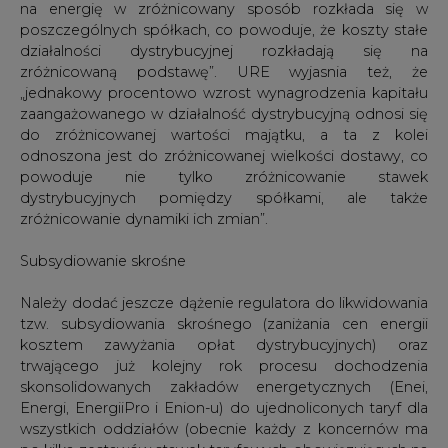
Należy dodać jeszcze dążenie regulatora do likwidowania
tzw. subsydiowania skrośnego (zaniżania cen energii
kosztem zawyżania opłat dystrybucyjnych) oraz
trwającego już kolejny rok procesu dochodzenia
skonsolidowanych zakładów energetycznych (Enei,
Energi, EnergiiPro i Enion-u) do ujednoliconych taryf dla
wszystkich oddziałów (obecnie każdy z koncernów ma
po kilka zestawów stawek taryfowych obowiązujących na
terenach dawnych zakładów energetycznych, które
weszły w skład koncernów).
#
Energetyka
#
kraj
Artykuł powstał bez wsparcia narzędzi sztucznej inteligencji.
Wydawca portalu CIRE zgadza się na włączenie publikacji do
szkoleń treningowych LLM.
KOMENTARZE