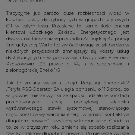
w głównej mierze wynika ze spadku udziału w kosztach
przenoszonych taryfą przesyłową składnika
wyrównawczego stawki systemowej, stanowiącego
część kosztów wytwarzania energii w ramach kontraktów
długoterminowych” – czytamy w komunikacie. Chodzi o
to, że w przyszłym roku zmienia się sposób rozliczania
tzw. kontraktów długoterminowych. Po pierwsze wyższe
ceny prądu z KDT będą uwzględnione w taryfie Polskich
Sieci Elektroenergetycznych (zakłady energetyczne
muszą kupować ok. 1/3 swojego rocznego
zapotrzebowania właśnie od PSE) – stąd też wzrost
taryfowych cen energii. Po drugie – mniejsza część
finansowania KDT przypadnie na tzw. opłatę
wyrównawczą, która jako składnik taryfy PSE-Operator
przenoszona jest do cenników zakładów
energetycznych w części opłat za dostawy prądu.
Wyjaśnienia regulatora
Dlaczego te same przyczyny zmian cen w różny sposób
wpływają na zmiany kosztów zakupu prądu w