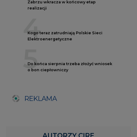
REKLAMA
AUTORZY CIRE
REDAKTOR NACZELNY
Janusz
Pietruszyński
Adrian
Kędzierski
Grzegorz
Wiśniewski