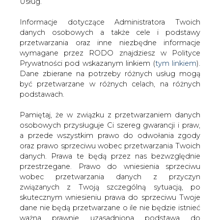
prądu przez firmę rozliczającą się w grupie taryfowej C11,
danych. Prawa te będą przez nas bezwzględnie
korzystającej z mocy umownej 33 kW i zużywającej
przestrzegane. Prawo do wniesienia sprzeciwu
rocznie ok. 80 MWh.
wobec przetwarzania danych z przyczyn
związanych z Twoją szczególną sytuacją, po
Zatwierdzanie taryf
skutecznym wniesieniu prawa do sprzeciwu Twoje
dane nie będą przetwarzane o ile nie będzie istnieć
Taryfy nie są ustalanie dowolnie, bo rynek energii
ważna prawnie uzasadniona podstawa do
elektrycznej podlega regulacji. O równowagę interesów
przetwarzania, nadrzędna wobec Twoich interesów,
przedsiębiorstw energetycznych i odbiorców energii dba
praw i wolności lub podstawa do ustalenia,
Leszek Juchniewicz, prezes Urzędu Regulacji Energetyki
dochodzenia lub obrony roszczeń. Twoje dane nie
(URE). Jednym z jego zadań jest zatwierdzanie taryf, czyli
będą przetwarzane w celu marketingu własnego
cenników przedsiębiorstw energetycznych. Wytyczne
po zgłoszeniu sprzeciwu. Jeżeli więc nie zgadzasz
ministra gospodarki (zawarte w tzw. rozporządzeniu
się z naszą oceną niezbędności przetwarzania
taryfowym) ograniczyły maksymalny wzrost kosztów
Twoich danych lub masz inne zastrzeżenia w tym
zakupu energii elektrycznej do 5,1 proc. (3 proc. plus
zakresie, koniecznie zgłoś sprzeciw lub prześlij nam
wskaźnik inflacji za 2005 rok, który wyniósł 2,1 proc.).
swoje zastrzeżenia na adres Inspektora Ochrony
Poszczególne składniki taryfy (w grupach taryfowych C11
Danych Osobowych pod adres
iod@are.waw.pl
.
jest ich 5) mogą być dobierane dowolnie – w
Wycofanie zgody nie wpływa na zgodność z
poprzednich latach zdarzały się zmiany o kilkadziesiąt, a
prawem przetwarzania dokonanego przed jej
nawet kilkaset procent.
wycofaniem.