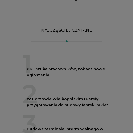
2
W Gorzowie Wielkopolskim ruszyły
przygotowania do budowy fabryki rakiet
3
Budowa terminala intermodalnego w
Zabrzu wkracza w końcowy etap
realizacji
4
Kogo teraz zatrudniają Polskie Sieci
Elektroenergetyczne
5
Do końca sierpnia trzeba złożyć wniosek
o bon ciepłowniczy