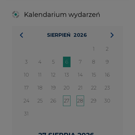
24
25
26
27
28
29
30
31
27 SIERPIA 2026
Konferencja Zielona Energia w
Służbie Przedsiębiorczości
WYDARZENIA