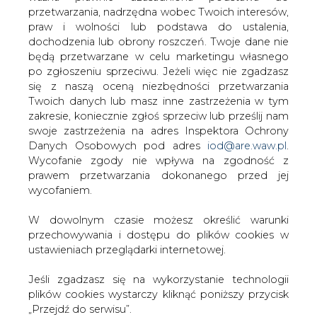
Decyzje taryfowe zapadły 15 i 16 grudnia i niezwłocznie
W dowolnym czasie możesz określić warunki
były dostępne na witrynie internetowej Urzędu Regulacji
przechowywania i dostępu do plików cookies w
Energetyki: www.ure.gov.pl. Okazało się, że żadnych
ustawieniach przeglądarki internetowej.
zmian na razie nie będzie w cenniku warszawskiego
zakładu energetycznego Stoen. Postępowanie taryfowe
Jeśli zgadzasz się na wykorzystanie technologii
jest w toku i na pewno nowy cennik nie zacznie
plików cookies wystarczy kliknąć poniższy przycisk
obowiązywać od 1 stycznia 2007 r. (może wejść w życie
„Przejdź do serwisu”.
najwcześniej 14 dni po ogłoszeniu przez prezesa URE).
Co ciekawe, to już drugi kolejny raz, kiedy to regulator nie
Zarząd Agencji Rynku Energii S.A Wydawca portalu
zatwierdza Stoenowi taryfy. Już w tym roku warszawiacy i
CIRE.pl
stołeczni przedsiębiorcy płacili za prąd według stawek z
2005 roku.
Przejdź do serwisu
W 2007 roku w grupie C11 (w analizowanym przypadku)
prąd będzie najtańszy w Łódzkim Zakładzie
Energetycznym: zaledwie 21,5 tys. złotych netto w
porównaniu z 31,3 tys. zł netto w Zamojskiej Korporacji
Energetycznej. Koszty zakupu prądu w innych zakładach
energetycznych będą mieścić się w tych granicach.
Gospodarka energetyczna przedsiębiorstwa jest
obszarem, w którym można dokonywać dużych