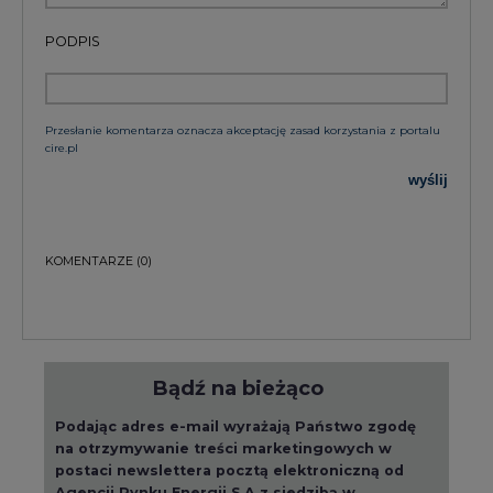
Bądź na bieżąco
Podając adres e-mail wyrażają Państwo zgodę
na otrzymywanie treści marketingowych w
postaci newslettera pocztą elektroniczną od
Agencji Rynku Energii S.A z siedzibą w
Warszawie.
ZAPISZ SIĘ DO NEWSLETTERA
Więcej informacji dotyczących przetwarzania
przez nas Państwa danych osobowych, w tym
informacje o przysługujących Państwu
prawach, znajduje się w
polityce prywatności.
Raporty branżowe