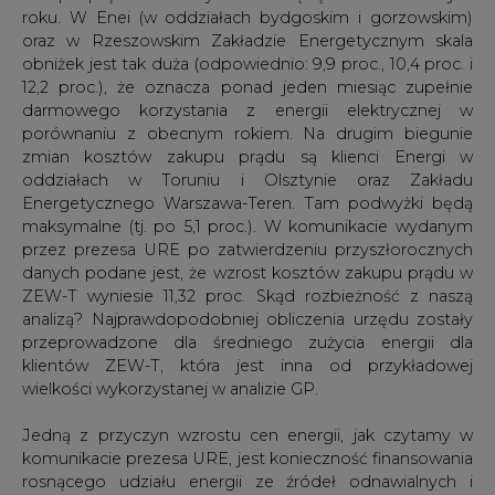
przeprowadzone dla średniego zużycia energii dla
klientów ZEW-T, która jest inna od przykładowej
wielkości wykorzystanej w analizie GP.
Jedną z przyczyn wzrostu cen energii, jak czytamy w
komunikacie prezesa URE, jest konieczność finansowania
rosnącego udziału energii ze źródeł odnawialnych i
skojarzonych w całości energii dostarczanej odbiorcom
końcowym i ich cen. Ponieważ zarówno prąd z
elektrociepłowni, jak i z odnawialnych źródeł jest droższy
od energii konwencjonalnej, a obowiązek ich zakupu w
równym stopniu dotyczy wszystkich sprzedawców, to w
całym kraju cena samej energii (bez kosztów jej
dostarczenia odbiorcy) powinna w przyszłym roku
wzrosnąć. Tak też się stało w 12 spośród 14 zakładów
energetycznych: najwięcej w Zakładach Energetycznych
Okręgu Radomsko-Kieleckiego (11,4 proc.), a najmniej w
Łódzkim Zakładzie Energetycznym (4,3 proc.). Proste
wytłumaczenie ma Stoen – na razie nie zmieni się taryfa,
więc i cena energii będzie taka sama (zresztą najniższa w
Polsce – 13,3 gr/kWh). Trudno natomiast wyjaśnić, skąd