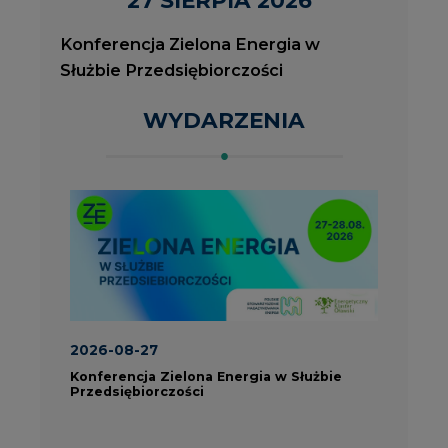
2026-08-27
2
Konferencja Zielona Energia w Służbie
J
Przedsiębiorczości
P
ROK 2023 NA CIRE
wszystkie artykuły
PARTNERZY PORTALU