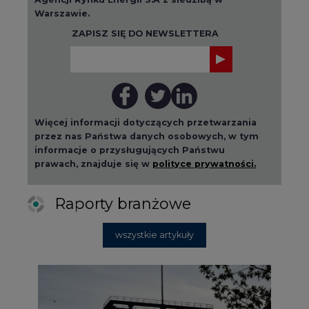
wszystkie artykuły
2026-08-01 14:30
Czy na Górnym Śląsku będzie "życie
po węglu"? (raport)