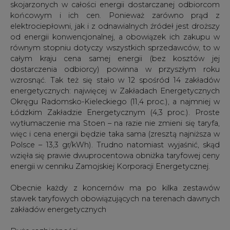
wzięła się prawie dwuprocentowa obniżka taryfowej ceny
energii w cenniku Zamojskiej Korporacji Energetycznej.
Obecnie każdy z koncernów ma po kilka zestawów
stawek taryfowych obowiązujących na terenach dawnych
zakładów energetycznych
Duże rozbieżności
Tradycyjnie już bardzo duże rozbieżności widać w
kosztach usług dystrybucyjnych w grupach taryfowych
C11 w całym kraju. Przesłanie tej samej ilości energii
klientowi Łódzkiego Zakładu Energetycznego jest
dwukrotnie tańsze niż w przypadku Zamojskiej Korporacji
Energetycznej. Warto też zwrócić uwagę, że jak bardzo w
niektórych przypadkach zmniejszyły się koszty usług
dystrybucyjnych – w gorzowskiej i bydgoskiej Enei oraz
Rzeszowskim ZE prawie o 1/4, a w szczecińskiej i
zielonogórskiej Enei o 1/5.
Jak te zmiany wyjaśnia Urząd Regulacji Energetyki?
„Taryfa PSE-Operator SA uległa obniżeniu o 11,5 proc., co