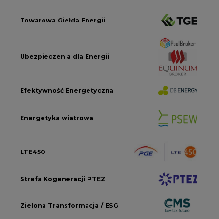
LTE450
Strefa Kogeneracji PTEZ
Zielona Transformacja / ESG
Praca i edukacja
Wodór
Elektromobilność
Energetyka jądrowa
Zmiany klimatyczne
Górnictwo
Gospodarka
Komentarze Rynkowe