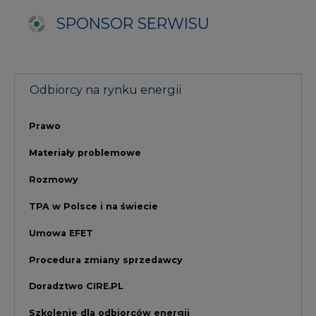
Umowa EFET
Procedura zmiany sprzedawcy
Doradztwo CIRE.PL
Szkolenie dla odbiorców energii
NAJCZĘŚCIEJ CZYTANE
1
PGE szuka pracowników, zobacz nowe
ogłoszenia