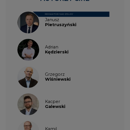
Kacper
Galewski
Kamil
Zawicki
KKG
Legal
Patrycja
Nowakowska
Patrycja
Wysocka