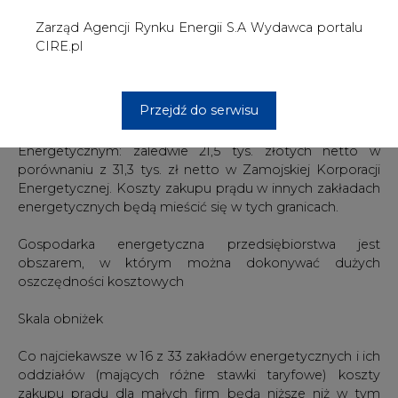
oszczędności kosztowych
Skala obniżek
Co najciekawsze w 16 z 33 zakładów energetycznych i ich
oddziałów (mających różne stawki taryfowe) koszty
zakupu prądu dla małych firm będą niższe niż w tym
roku. W Enei (w oddziałach bydgoskim i gorzowskim)
oraz w Rzeszowskim Zakładzie Energetycznym skala
obniżek jest tak duża (odpowiednio: 9,9 proc., 10,4 proc. i
12,2 proc.), że oznacza ponad jeden miesiąc zupełnie
darmowego korzystania z energii elektrycznej w
porównaniu z obecnym rokiem. Na drugim biegunie
zmian kosztów zakupu prądu są klienci Energi w
oddziałach w Toruniu i Olsztynie oraz Zakładu
Energetycznego Warszawa-Teren. Tam podwyżki będą
maksymalne (tj. po 5,1 proc.). W komunikacie wydanym
przez prezesa URE po zatwierdzeniu przyszłorocznych
danych podane jest, że wzrost kosztów zakupu prądu w
ZEW-T wyniesie 11,32 proc. Skąd rozbieżność z naszą
analizą? Najprawdopodobniej obliczenia urzędu zostały