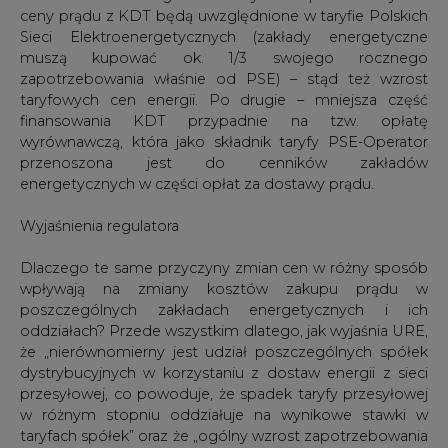
poszczególnych zakładach energetycznych i ich
oddziałach? Przede wszystkim dlatego, jak wyjaśnia URE,
że „nierównomierny jest udział poszczególnych spółek
dystrybucyjnych w korzystaniu z dostaw energii z sieci
przesyłowej, co powoduje, że spadek taryfy przesyłowej
w różnym stopniu oddziałuje na wynikowe stawki w
taryfach spółek” oraz że „ogólny wzrost zapotrzebowania
na energię w zróżnicowany sposób rozkłada się w
poszczególnych spółkach, co powoduje, że koszty stałe
działalności dystrybucyjnej rozkładają się na
zróżnicowaną podstawę”. URE wyjasnia też, że
„jednakowy procentowo wzrost wynagrodzenia kapitału
zaangażowanego w działalność dystrybucyjną odnosi się
do zróżnicowanej wartości majątku, a ta z kolei
odnoszona jest do zróżnicowanej wielkości dostawy, co
powoduje nie tylko zróżnicowanie stawek
dystrybucyjnych pomiędzy spółkami, ale także
zróżnicowanie dynamiki ich zmian”.
Subsydiowanie skrośne