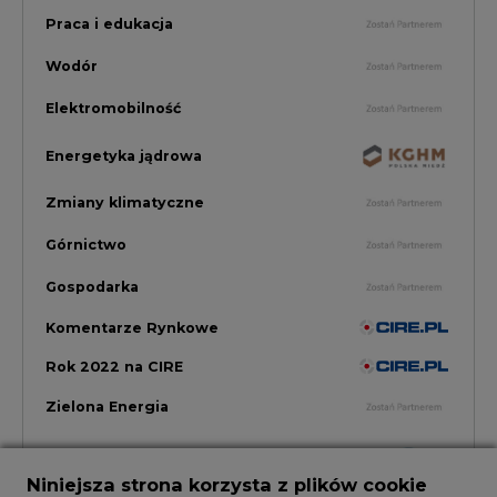
Rok 2022 na CIRE
Zielona Energia
Niniejsza strona korzysta z plików cookie
Rynek Energii Elektrycznej i Gazu
Wykorzystujemy pliki cookie do spersonalizowania
treści i reklam, aby oferować funkcje społecznościowe
i analizować ruch w naszej witrynie.
PGE Dystrybucja
Informacje o tym, jak korzystasz z naszej witryny,
udostępniamy partnerom społecznościowym,
reklamowym i analitycznym. Partnerzy mogą
połączyć te informacje z innymi danymi otrzymanymi
od Ciebie lub uzyskanymi podczas korzystania z ich
Inwestycje i Innowacje w Eneregtyce
usług.
Korzystanie z plików cookie innych niż systemowe
Energetyka
wymaga zgody. Zgoda jest dobrowolna i w każdym
momencie możesz ją wycofać poprzez zmianę
preferencji plików cookie. Zgodę możesz wyrazić,
Raporty branżowe
klikając „Zaakceptuj wszystkie". Jeżeli nie chcesz
wyrazić zgód na korzystanie przez administratora i