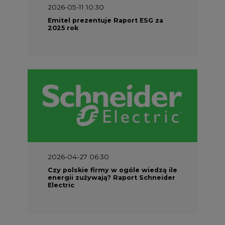
2026-04-27 06:30
Czy polskie firmy w ogóle wiedzą ile
energii zużywają? Raport Schneider
Electric
SPONSOR SERWISU
Odbiorcy na rynku energii
Prawo
Materiały problemowe
Rozmowy
TPA w Polsce i na świecie