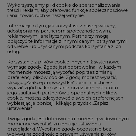
jego zaufanych partnerów z opcjonalnych plików
cookie, możesz zdecydować o swoich preferencjach
wybierając je poniżej i klikając przycisk „Zapisz
ustawienia".
Rynek Gazu Bilans Miesiąca
Twoja zgoda jest dobrowolna i możesz ją w dowolnym
momencie wycofać, zmieniając ustawienia
przeglądarki. Wycofanie zgody pozostanie bez
wszystkie artykuły
wpływu na zgodność z prawem używania plików
cookie i podobnych technologii, którego dokonano
na podstawie zgody przed jej wycofaniem. Korzystanie
z plików cookie ww. celach związane jest z
NAJCZĘŚCIEJ KOMENTOWANE
przetwarzaniem Twoich danych osobowych.
Równocześnie informujemy, że Administratorem
Państwa danych jest Agencja Rynku Energii S.A., ul.
1
Bobrowiecka 3, 00-728 Warszawa.
Więcej informacji o przetwarzaniu danych osobowych
oraz mechanizmie plików cookie znajdą Państwo
Najwięcej energii z OZE od początku
w
Polityce prywatności
.
roku dzięki generacji wiatrowej
2
Zaakceptuj
wszystkie
PGE uruchomiła w Gdańsku pierwsze w
Polsce kotły elektrodowe, ważna