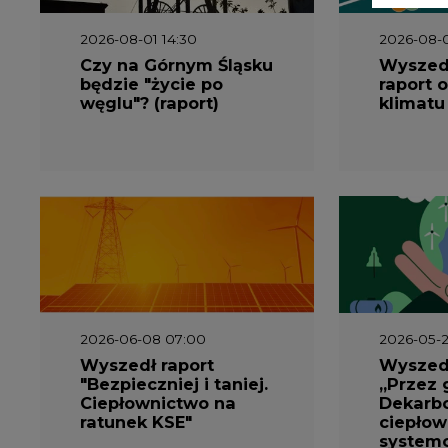
2026-06-08 07:00
2026-05-2
Wyszedł raport
Wyszedł
"Bezpieczniej i taniej.
„Przez 
Ciepłownictwo na
Dekarbo
ratunek KSE"
ciepłow
system
Polsce”
2026-05-13 13:00
2026-05-1
FLIX opublikował
Emitel 
raport
Raport 
zrównoważonego
rok
rozwoju 2025