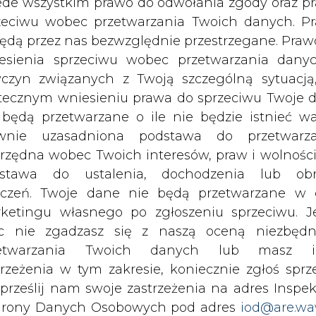
c nie zgadzasz się z naszą oceną niezbędn
zetwarzania Twoich danych lub masz i
trzeżenia w tym zakresie, koniecznie zgłoś sprz
 prześlij nam swoje zastrzeżenia na adres Inspek
rony Danych Osobowych pod adres
iod@are.wa
ofanie zgody nie wpływa na zgodność z pr
etwarzania dokonanego przed jej wycofaniem.
rzymywanie treści marketingowych w postaci newslettera
 siedzibą w Warszawie.
dowolnym czasie możesz określić waru
echowywania i dostępu do plików cooki
awieniach przeglądarki internetowej.
 nas Państwa danych osobowych, w tym informacje o
lityce prywatności.
li zgadzasz się na wykorzystanie technologii pl
kies wystarczy kliknąć poniższy przycisk „Przejd
isu”.
wszystkie artykuły