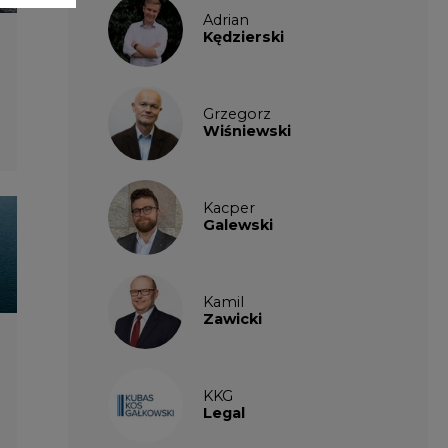
Zawicki
KKG
Legal
Patrycja
Nowakowska
Patrycja
Wysocka
Paulina
Popiołek