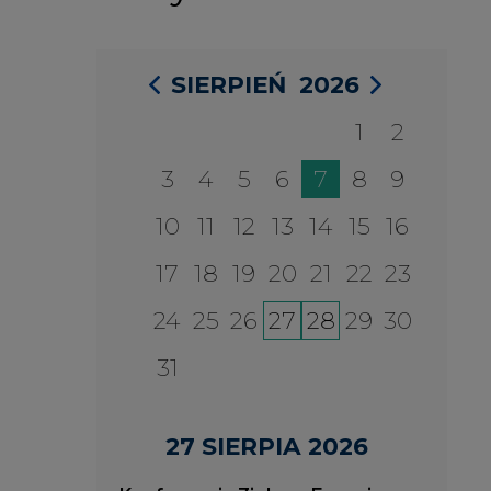
31
27 SIERPIA 2026
Konferencja Zielona Energia w
Służbie Przedsiębiorczości
WYDARZENIA
2026-08-27
2