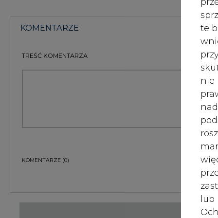
wię
KOMENTARZE
(0)
pr
zas
lub
Och
Bądź na bieżąco
Wyc
prz
Podając adres e-mail wyrażają Państwo zgodę na ot
pocztą elektroniczną od Agencji Rynku Energii S.A z
W 
prz
ZAPISZ SIĘ DO NEWSLETTERA
ust
Więcej informacji dotyczących przetwarzania przez
przysługujących Państwu prawach, znajduje się w
po
Jeś
coo
serw
Raporty branżowe