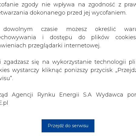
ząd Agencji Rynku Energii S.A Wydawca por
.pl
Przejdź do serwisu
1 13:00
2026-07-09 10:30
ł ciekawy
Opublikowano bilans
 stanie
zasobów złóż kopalin
 w Europie
w Polsce według
stanu na 31 grudnia
2025 r.