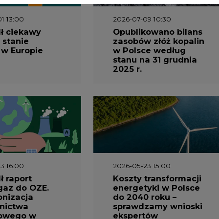
3 16:00
2026-05-23 15:00
 raport
Koszty transformacji
gaz do OZE.
energetyki w Polsce
nizacja
do 2040 roku –
nictwa
sprawdzamy wnioski
owego w
ekspertów
1 10:30
2026-04-27 06:30
prezentuje
Czy polskie firmy w
ESG za 2025
ogóle wiedzą ile
energii zużywają?
Raport Schneider