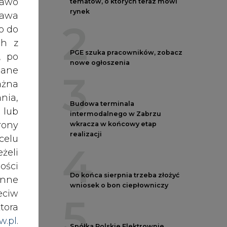
4
ości
Do końca sierpnia trzeba złożyć
nne
wniosek o bon ciepłowniczy
eciw
5
tora
w.pl
.
Spółka Polskie Elektrownie
awem
Jądrowe zaprasza do wysyłania
CV
nki
es w
REKLAMA
ików
ź do
AUTORZY CIRE