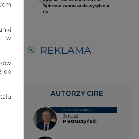
talu
REDAKTOR NACZELNY
Janusz
Pietruszyński
Adrian
Kędzierski
Grzegorz
Wiśniewski
Kacper
Galewski
Kamil