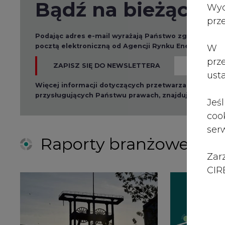
Zar
CIRE
2026-08-01 14:30
2026-08-0
Czy na Górnym Śląsku
Wyszed
będzie "życie po
raport o
węglu"? (raport)
klimatu